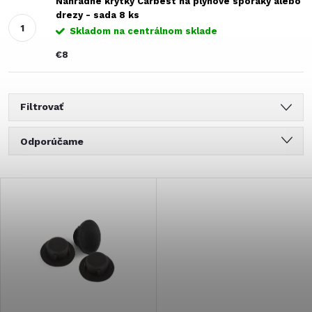
Náhradné krytky Carbest na plynové sporáky alebo
drezy - sada 8 ks
Skladom na centrálnom sklade
€8
Filtrovať
R
Odporúčame
a
Najlacnejšie
V
Najdrahšie
d
ý
Najpredávanejšie
e
Abecedne
p
n
i