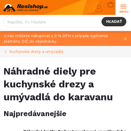
Prejsť
NÁKUPN
na
KOŠÍK
obsah
HĽADAŤ
U nás môžete nakupovať s 0 % DPH v prípade vyplnenia
platného DIČ do objednávky.
Kuchynské drezy a umývadlá
Náhradné diely pre
kuchynské drezy a
umývadlá do karavanu
Najpredávanejšie