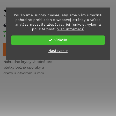
i
s
Náhradné krytky Carbest
e
Používame súbory cookie, aby sme vám umožnili
na plynové sporáky alebo
p
pohodlné prehliadanie webovej stránky a vďaka
drezy - sada 8 ks
p
€8
analýze neustále zlepšovali jej funkcie, výkon a
použiteľnosť.
Viac informácií
r
Skladom na centrálnom
sklade
>5 ks
r
Súhlasím
o
DO KOŠÍKA
o
Nastavenie
d
Náhradné krytky vhodné pre
d
všetky bežné sporáky a
u
drezy s otvorom 8 mm.
u
k
k
O
t
t
v
o
l