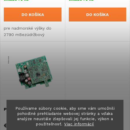
r
o
DO KOŠÍKA
DO KOŠÍKA
o
d
pre nadmorské výšky do
d
2790 mBezúdržbový
u
u
k
k
t
t
o
o
v
v
Používame súbory cookie, aby sme vám umožnili
Platina/PCB
Prírubové tesnenie f.ND-
pohodlné prehliadanie webovej stránky a vďaka
F87
analýze neustále zlepšovali jej funkcie, výkon a
použiteľnosť.
Viac informácií
€300,10
€26,20