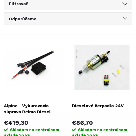
Filtrovať
R
Odporúčame
a
Najlacnejšie
V
Najdrahšie
d
ý
Najpredávanejšie
e
Abecedne
p
n
i
i
s
Alpine - Vykurovacia
Dieselové čerpadlo 24V
e
súprava Reimo Diesel
p
p
€419,30
€86,70
r
Skladom na centrálnom
Skladom na centrálnom
sklade
>5 ks
sklade
>5 ks