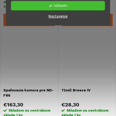
Skladom na centrálnom
Skladom na centrálnom
Súhlasím
sklade
1 ks
sklade
>5 ks
Nastavenie
DO KOŠÍKA
DO KOŠÍKA
Spaľovacia komora pre ND-
Tlmič Breeze IV
F86
€163,30
€28,30
Skladom na centrálnom
Skladom na centrálnom
sklade
1 ks
sklade
1 ks