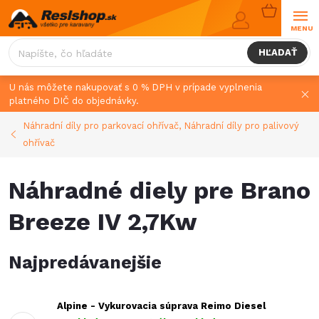
Prejsť
NÁKUPN
na
KOŠÍK
obsah
HĽADAŤ
U nás môžete nakupovať s 0 % DPH v prípade vyplnenia
platného DIČ do objednávky.
Náhradní díly pro parkovací ohřívač, Náhradní díly pro palivový
ohřívač
Náhradné diely pre Brano
Breeze IV 2,7Kw
Najpredávanejšie
Alpine - Vykurovacia súprava Reimo Diesel