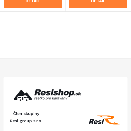
DETAIL
DETAIL
O
v
l
á
Z
d
á
a
p
c
ä
i
Člen skupiny
e
t
Resl group s.r.o.