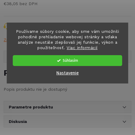
€38,05 bez DPH
Jednotková
cena:
Opýtať sa
Strážiť
Zdieľať
Používame súbory cookie, aby sme vám umožnili
pohodlné prehliadanie webovej stránky a vďaka
Značka:
FIAMM
analýze neustále zlepšovali jej funkcie, výkon a
použiteľnosť.
Viac informácií
Popis produktu
Súhlasím
Podrobný popis
Nastavenie
Popis produktu nie je dostupný
Parametre produktu
Diskusia