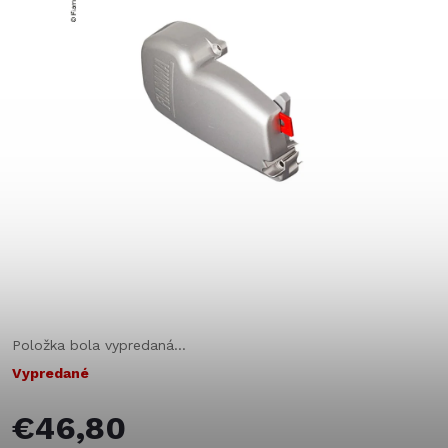
Položka bola vypredaná…
Vypredané
€46,80