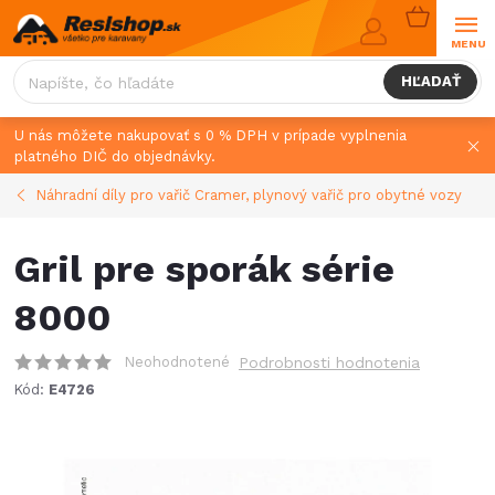
Prejsť
NÁKUPN
na
KOŠÍK
obsah
HĽADAŤ
U nás môžete nakupovať s 0 % DPH v prípade vyplnenia
platného DIČ do objednávky.
Náhradní díly pro vařič Cramer, plynový vařič pro obytné vozy
Gril pre sporák série
8000
Neohodnotené
Podrobnosti hodnotenia
Kód:
E4726