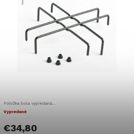
Položka bola vypredaná…
Vypredané
€34,80