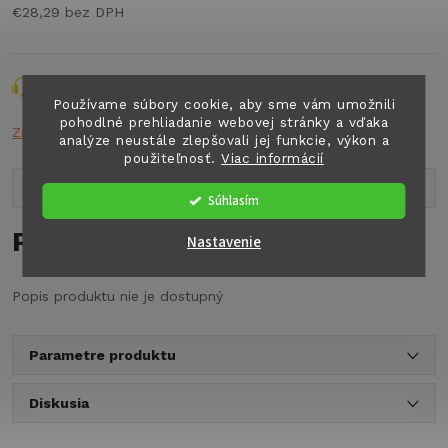
€28,29 bez DPH
Jednotková
cena:
Opýtať sa
Strážiť
Zdieľať
Používame súbory cookie, aby sme vám umožnili
pohodlné prehliadanie webovej stránky a vďaka
Značka:
n.a.
analýze neustále zlepšovali jej funkcie, výkon a
použiteľnosť.
Viac informácií
Popis produktu
Súhlasím
Podrobný popis
Nastavenie
Popis produktu nie je dostupný
Parametre produktu
Diskusia