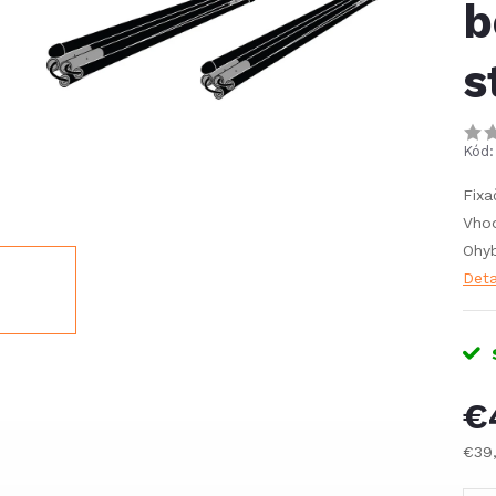
b
s
Kód:
Fixa
Vhod
Ohyb
Deta
€
€39
Jed