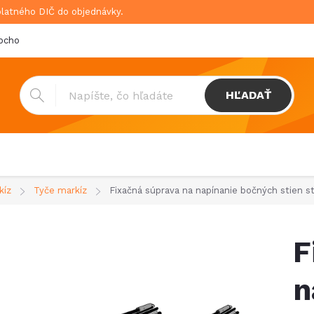
platného DIČ do objednávky.
bchodné podmienky
Doprava & platba
GDPR
HĽADAŤ
kíz
Tyče markíz
Fixačná súprava na napínanie bočných stien st
F
n