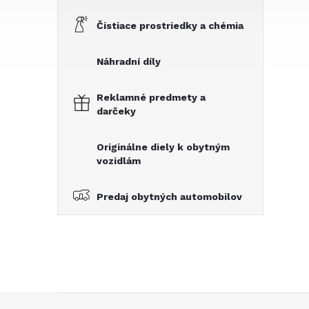
Čistiace prostriedky a chémia
Náhradní díly
Reklamné predmety a
darčeky
Originálne diely k obytným
vozidlám
Predaj obytných automobilov
Z