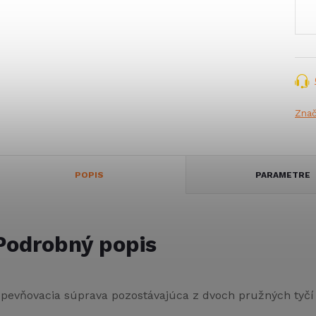
cena
Zna
POPIS
PARAMETRE
Podrobný popis
pevňovacia súprava pozostávajúca z dvoch pružných tyčí