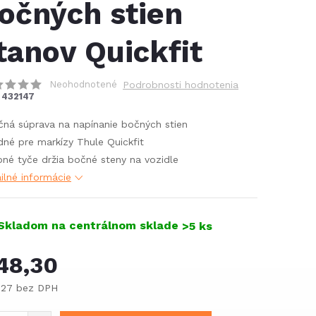
očných stien
tanov Quickfit
Neohodnotené
Podrobnosti hodnotenia
432147
čná súprava na napínanie bočných stien
né pre markízy Thule Quickfit
né tyče držia bočné steny na vozidle
ilné informácie
Skladom na centrálnom sklade
>5 ks
48,30
,27 bez DPH
notková