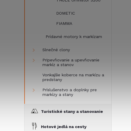
THULE Omnistor 3200
DOMETIC
FIAMMA
Prídavné motory k markízam
Slnečné clony
Pripevňovanie a upevňovanie
markíz a stanov
Vonkajšie koberce na markízu a
predstany
Príslušenstvo a doplnky pre
markízy a stany
Turistické stany a stanovanie
Hotové jedlá na cesty