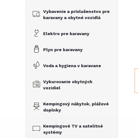
č
Vybavenie a príslušenstvo pre
n
karavany a obytné vozidlá
ý
Elektro pre karavany
p
Plyn pre karavany
a
Voda a hygiena v karavane
n
Vykurovanie obytných
vozidiel
e
Kempingový nábytok, plážové
l
doplnky
Kempingové TV a satelitné
systémy