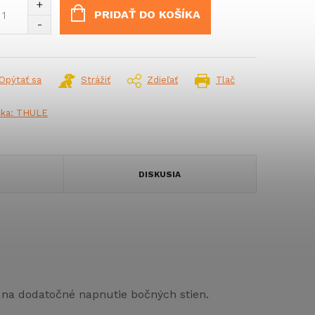
:
PRIDAŤ DO KOŠÍKA
Opýtať sa
Strážiť
Zdieľať
Tlač
čka:
THULE
DISKUSIA
 na dodatočné napnutie bočných stien.