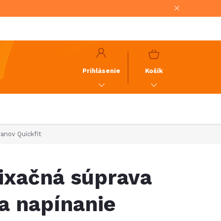
NÁKUPNÝ
KOŠÍK
Prihlásenie
Košík
anov Quickfit
ixačná súprava
a napínanie