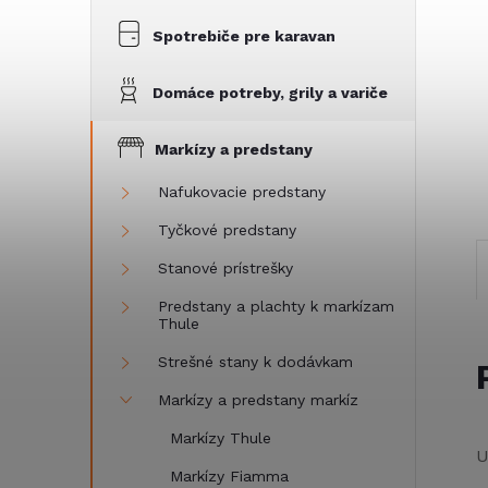
Spotrebiče pre karavan
Domáce potreby, grily a variče
Markízy a predstany
Nafukovacie predstany
Tyčkové predstany
Stanové prístrešky
Predstany a plachty k markízam
Thule
Strešné stany k dodávkam
Markízy a predstany markíz
Markízy Thule
U
Markízy Fiamma