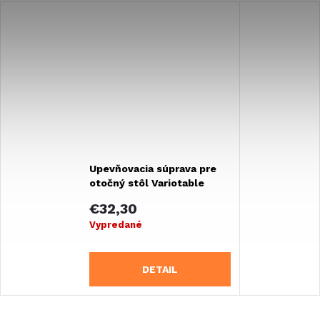
Upevňovacia súprava pre
otočný stôl Variotable
€32,30
Vypredané
DETAIL