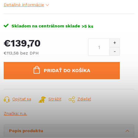
Detailné informácie
Skladom na centrálnom sklade
>5 ks
€139,70
€113,58 bez DPH
Jednotková
cena:
PRIDAŤ DO KOŠÍKA
Opýtať sa
Strážiť
Zdieľať
Značka:
n.a.
Popis produktu