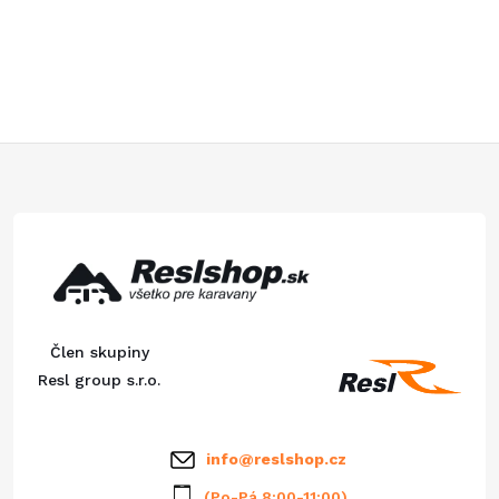
Z
á
p
ä
Člen skupiny
t
Resl group s.r.o.
i
info
@
reslshop.cz
(Po-Pá 8:00-11:00)