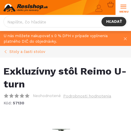
Prejsť
NÁKUPN
na
KOŠÍK
obsah
HĽADAŤ
U nás môžete nakupovať s 0 % DPH v prípade vyplnenia
platného DIČ do objednávky.
Stoly a časti stolov
Exkluzívny stôl Reimo U-
turn
Neohodnotené
Podrobnosti hodnotenia
Kód:
57130