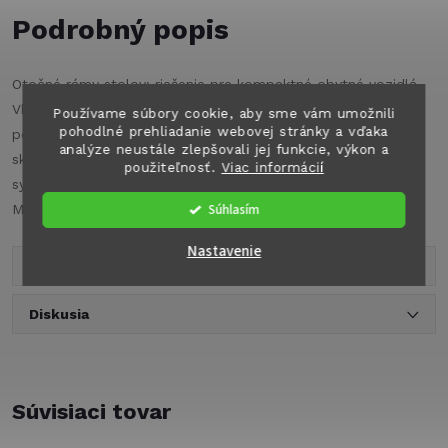
Podrobný popis
Otočné rámy stolov: riešenie pre kompaktné obytné vozidlá.
Vhodné pre pevnú montáž a posuvné lavice. Vyrobené z
Používame súbory cookie, aby sme vám umožnili
pohodlné prehliadanie webovej stránky a vďaka
pozinkovanej oceľovej rúrky s montážnymi dielmi. Ľahko sa
analýze neustále zlepšovali jej funkcie, výkon a
skladujú. Možno skrátiť na výšku. Stolový rám pre stolový
použiteľnosť.
Viac informácií
systém Reimo Variotech, napr. pre Miami, Lucky atď.
Súhlasím
Montážna doska cca 019 cm, polomer otáčania cca 30 cm.
Nastavenie
Parametre produktu
Diskusia
Súvisiaci tovar