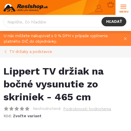
Prejsť
NÁKUPN
na
KOŠÍK
obsah
HĽADAŤ
U nás môžete nakupovať s 0 % DPH v prípade vyplnenia
platného DIČ do objednávky.
TV držiaky a podstavce
Lippert TV držiak na
bočné vysunutie zo
skriniek - 465 cm
Neohodnotené
Podrobnosti hodnotenia
Kód:
Zvoľte variant