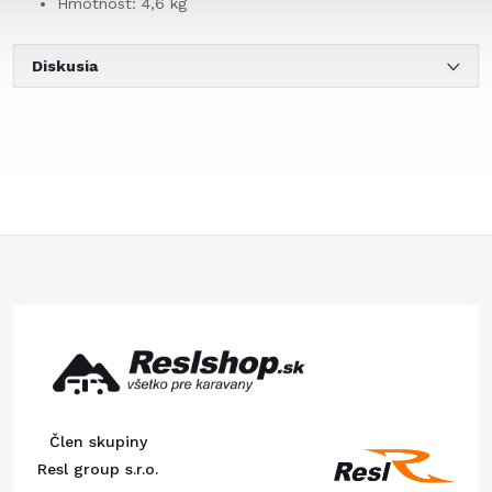
Hmotnosť: 4,6 kg
Diskusia
Z
á
p
ä
Člen skupiny
t
Resl group s.r.o.