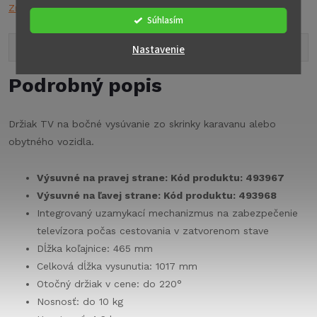
Značka:
n.a.
Súhlasím
Popis produktu
Nastavenie
Podrobný popis
Držiak TV na bočné vysúvanie zo skrinky karavanu alebo
obytného vozidla.
Výsuvné na pravej strane: Kód produktu: 493967
Výsuvné na ľavej strane: Kód produktu: 493968
Integrovaný uzamykací mechanizmus na zabezpečenie
televízora počas cestovania v zatvorenom stave
Dĺžka koľajnice: 465 mm
Celková dĺžka vysunutia: 1017 mm
Otočný držiak v cene: do 220°
Nosnosť: do 10 kg