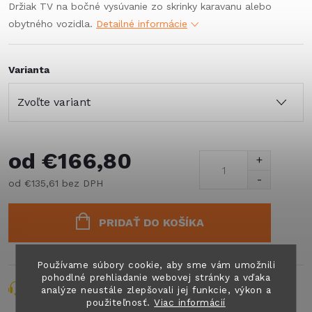
Držiak TV na bočné vysúvanie zo skrinky karavanu alebo
obytného vozidla.
Detailné informácie
Varianta
od
€166,80
od
€135,61
bez DPH
Jednotková
cena:
PRIDAŤ DO KOŠÍKA
Používame súbory cookie, aby sme vám umožnili
pohodlné prehliadanie webovej stránky a vďaka
Opýtať sa
Strážiť
Zdieľať
analýze neustále zlepšovali jej funkcie, výkon a
použiteľnosť.
Viac informácií