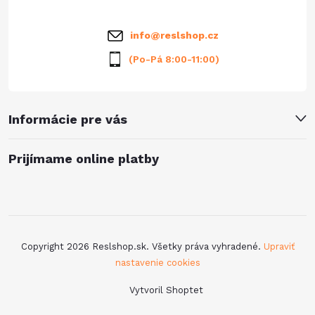
i
info
@
reslshop.cz
e
(Po-Pá 8:00-11:00)
Informácie pre vás
Prijímame online platby
Copyright 2026
Reslshop.sk
. Všetky práva vyhradené.
Upraviť
nastavenie cookies
Vytvoril Shoptet