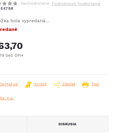
Neohodnotené
Podrobnosti hodnotenia
E4798
ožka bola vypredaná…
redané
63,70
,79 bez DPH
notková
:
Opýtať sa
Strážiť
Zdieľať
Tlač
čka:
n.a.
DISKUSIA