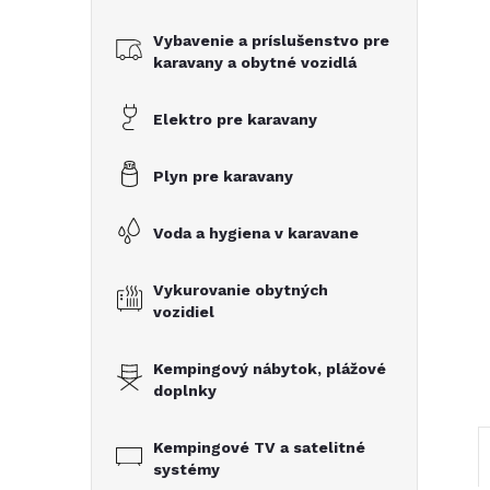
č
Vybavenie a príslušenstvo pre
n
karavany a obytné vozidlá
ý
Elektro pre karavany
p
Plyn pre karavany
a
Voda a hygiena v karavane
n
Vykurovanie obytných
vozidiel
e
Kempingový nábytok, plážové
l
doplnky
Kempingové TV a satelitné
systémy