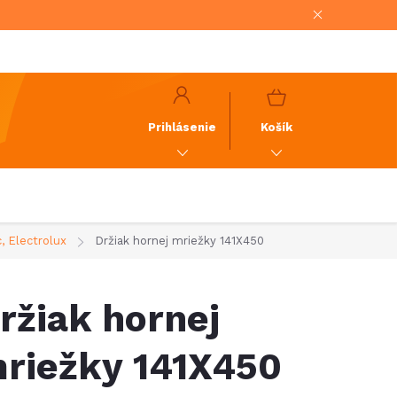
NÁKUPNÝ
KOŠÍK
Prihlásenie
Košík
, Electrolux
Držiak hornej mriežky 141X450
ržiak hornej
riežky 141X450