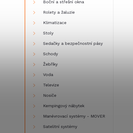
Boční a střešní okna
Rolety a žaluzie
Klimatizace
Stoly
Sedačky a bezpečnostní pásy
Schody
Žebříky
Voda
Televize
Nosiče
Kempingový nábytek
Manévrovací systémy - MOVER
Satelitní systémy