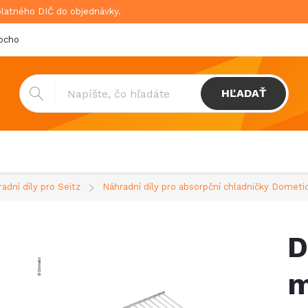
platného DIČ do objednávky.
bchodné podmienky
Doprava & platba
GDPR
HĽADAŤ
adní díly pro Seitz
Náhradní díly pro absorpční chladničky Dometic
D
m