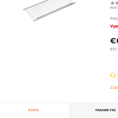
Kód:
Pol
Vyp
€
€51
Jed
cena
Zna
POPIS
PARAMETRE