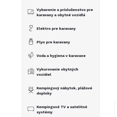
č
Vybavenie a príslušenstvo pre
n
karavany a obytné vozidlá
ý
Elektro pre karavany
p
Plyn pre karavany
a
Voda a hygiena v karavane
n
Vykurovanie obytných
vozidiel
e
Kempingový nábytok, plážové
l
doplnky
Kempingové TV a satelitné
systémy