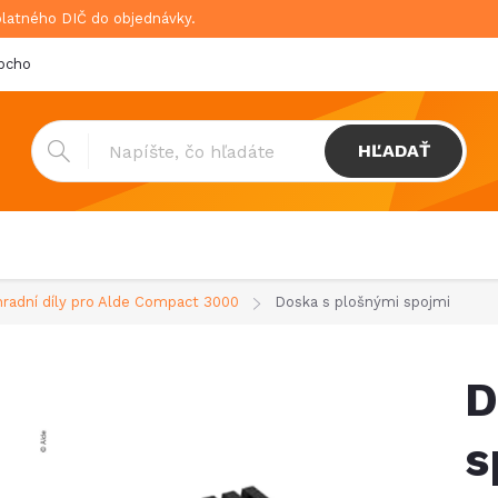
platného DIČ do objednávky.
bchodné podmienky
Doprava & platba
GDPR
HĽADAŤ
radní díly pro Alde Compact 3000
Doska s plošnými spojmi
D
s