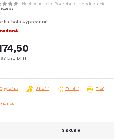
Neohodnotené
Podrobnosti hodnotenia
E4567
ožka bola vypredaná…
redané
174,50
1,87 bez DPH
notková
:
Opýtať sa
Strážiť
Zdieľať
Tlač
čka:
n.a.
DISKUSIA