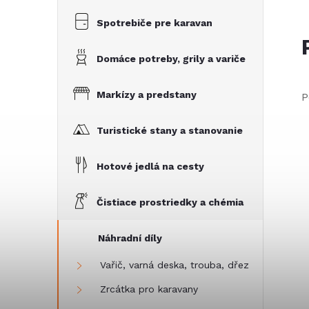
Spotrebiče pre karavan
Domáce potreby, grily a variče
Markízy a predstany
P
Turistické stany a stanovanie
Hotové jedlá na cesty
Čistiace prostriedky a chémia
Náhradní díly
Vařič, varná deska, trouba, dřez
Zrcátka pro karavany