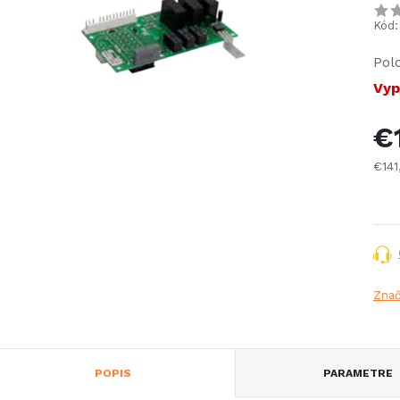
Kód:
Pol
Vyp
€
€14
Jed
cena
Zna
POPIS
PARAMETRE