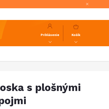
NÁKUPNÝ
KOŠÍK
Prihlásenie
Košík
oska s plošnými
pojmi