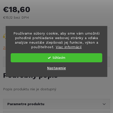
€18,60
€15,12 bez DPH
Jednotková
cena:
Používame súbory cookie, aby sme vám umožnili
Opýtať sa
Strážiť
Zdieľať
pohodlné prehliadanie webovej stránky a vďaka
analýze neustále zlepšovali jej funkcie, výkon a
použiteľnosť.
Viac informácií
Značka:
FIAMM
Súhlasím
Popis produktu
Nastavenie
Podrobný popis
Popis produktu nie je dostupný
Parametre produktu