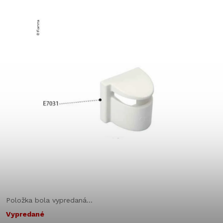
Položka bola vypredaná…
Vypredané