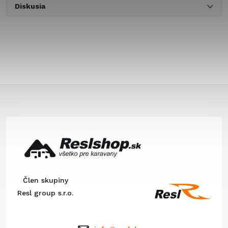
Diskusia
Z
á
p
ä
Člen skupiny
t
Resl group s.r.o.
i