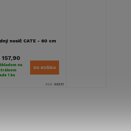
dný nosič CATE - 60 cm
 157,90
Skladom na
DO KOŠÍKA
ntrálnom
lade
1 ks
Kód:
46321