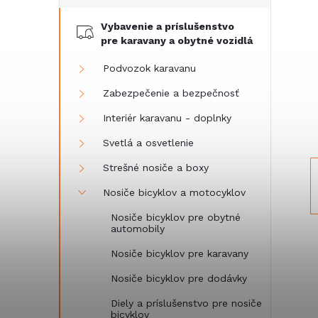
č
Vybavenie a príslušenstvo
n
pre karavany a obytné vozidlá
ý
Podvozok karavanu
Zabezpečenie a bezpečnosť
p
Interiér karavanu - doplnky
a
Svetlá a osvetlenie
Strešné nosiče a boxy
n
Nosiče bicyklov a motocyklov
e
Nosiče bicyklov pre obytné
automobily
l
Nosiče bicyklov pre karavany
Nosiče bicyklov pre dodávky
Diely a príslušenstvo pre nosiče
bicyklov