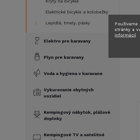
Kryty na bicykle
Elektrické bicykle a kolobežky
Lepidlá, tmely, pásky
Používame 
stránky a v
informácií
Elektro pre karavany
Plyn pre karavany
Voda a hygiena v karavane
Vykurovanie obytných
vozidiel
Kempingový nábytok, plážové
doplnky
Kempingové TV a satelitné