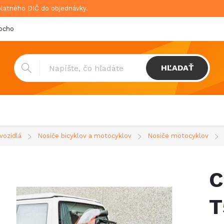
platného DIČ do objednávky.
bchodné podmienky
Doprava & platba
GDPR
HĽADAŤ
vozidlá
Nosiče bicyklov a motocyklov
Nosiče motocyklov
C
T