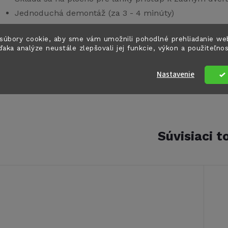
Jednoduchá demontáž (za 3 - 4 minúty)
Pre motocykel, skúter alebo až 5 bicyklov
súbory cookie, aby sme vám umožnili pohodlné prehliadanie we
Určené pre všetky rázvory vozidiel
ďaka analýze neustále zlepšovali jej funkcie, výkon a použiteľno
Montážny návod je súčasťou balenia
Schválené TÜV
Nastavenie
Nosnosť: 250 kg
Súvisiaci t