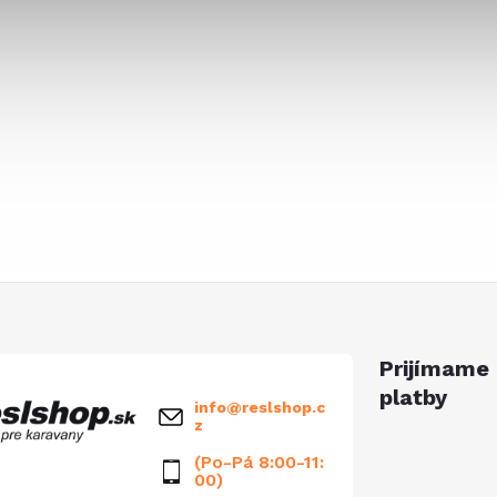
Prijímame 
platby
info
@
reslshop.c
z
(Po-Pá 8:00-11:
00)