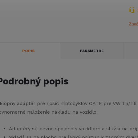
Zna
POPIS
PARAMETRE
Podrobný popis
klopný adaptér pre nosič motocyklov CATE pre VW T5/T6 
ovnomerné naloženie nákladu na vozidlo.
Adaptéry sú pevne spojené s vozidlom a slúžia na pr
Skladá sa na plocho pre ľahký prístup k zadným dver