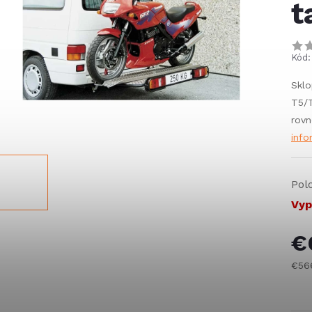
t
Kód:
Sklo
T5/T
rovn
info
Pol
Vyp
€
€56
Jed
cena