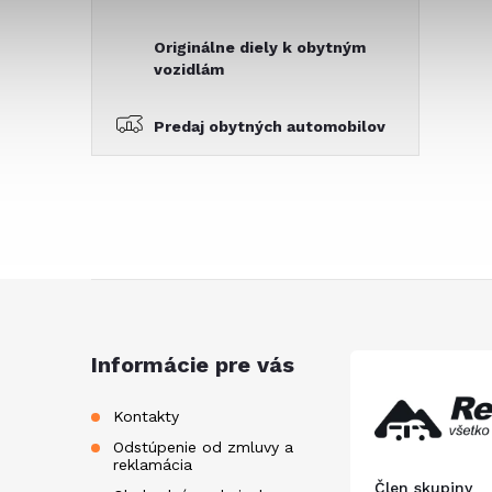
Originálne diely k obytným
vozidlám
Predaj obytných automobilov
Z
á
Informácie pre vás
p
Kontakty
Odstúpenie od zmluvy a
ä
reklamácia
Člen skupiny