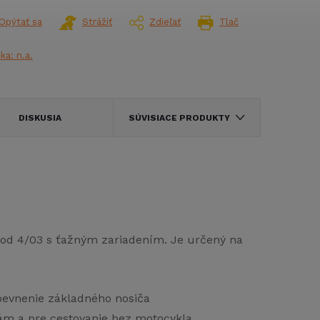
Opýtať sa
Strážiť
Zdieľať
Tlač
čka:
n.a.
DISKUSIA
SÚVISIACE PRODUKTY
od 4/03 s ťažným zariadením. Je určený na
ipevnenie základného nosiča
ám a pre cestovanie bez motocykla