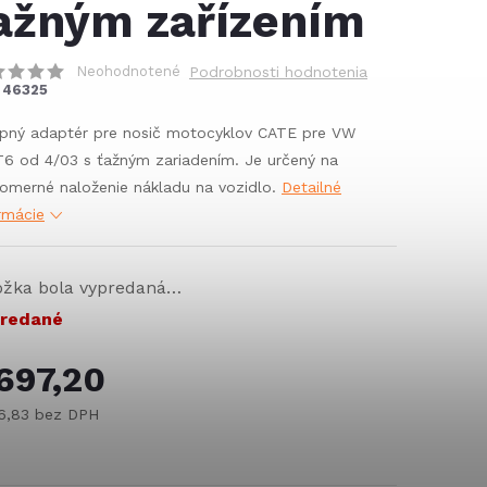
ažným zařízením
Neohodnotené
Podrobnosti hodnotenia
46325
pný adaptér pre nosič motocyklov CATE pre VW
6 od 4/03 s ťažným zariadením. Je určený na
omerné naloženie nákladu na vozidlo.
Detailné
rmácie
ožka bola vypredaná…
redané
697,20
6,83 bez DPH
notková
: