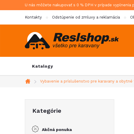
Prejsť
U nás môžete nakupovať s 0 % DPH v prípade vyplnenia 
na
Kontakty
Odstúpenie od zmluvy a reklamácia
O
obsah
Katalogy
Vybavenie a príslušenstvo pre karavany a obytné 
Domov
B
Preskočiť
Kategórie
kategórie
o
Akčná ponuka