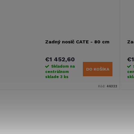
Zadný nosič CATE - 80 cm
Za
€1 452,60
€1
Skladom na
DO KOŠÍKA
centrálnom
ce
sklade
3 ks
sk
Kód:
46322