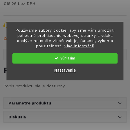
€16,26 bez DPH
Jednotková
cena:
Opýtať sa
Strážiť
Zdieľať
Používame súbory cookie, aby sme vám umožnili
pohodlné prehliadanie webovej stránky a vďaka
Značka:
THETF
analýze neustále zlepšovali jej funkcie, výkon a
použiteľnosť.
Viac informácií
Popis produktu
Súhlasím
Podrobný popis
Nastavenie
Popis produktu nie je dostupný
Parametre produktu
Diskusia