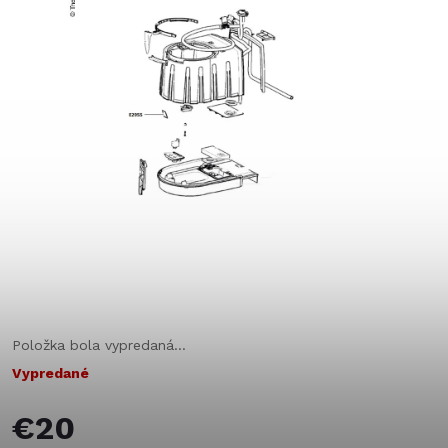
Položka bola vypredaná…
Vypredané
€20