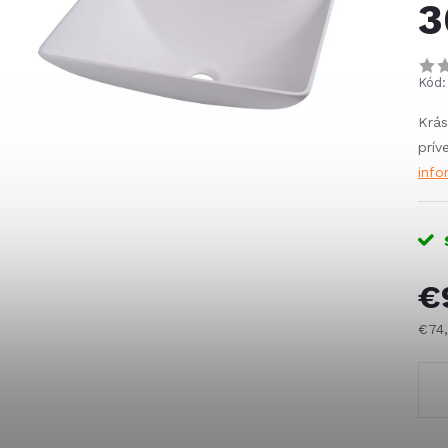
3
Kód:
Krás
prív
info
€
€74
Jed
cena