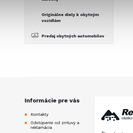
Originálne diely k obytným
vozidlám
Predaj obytných automobilov
Z
á
Informácie pre vás
p
Kontakty
Odstúpenie od zmluvy a
ä
reklamácia