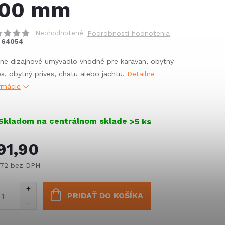
00 mm
Neohodnotené
Podrobnosti hodnotenia
64054
ne dizajnové umývadlo vhodné pre karavan, obytný
es, obytný príves, chatu alebo jachtu.
Detailné
rmácie
Skladom na centrálnom sklade
>5 ks
91,90
,72 bez DPH
notková
:
PRIDAŤ DO KOŠÍKA