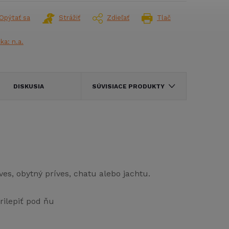
Opýtať sa
Strážiť
Zdieľať
Tlač
čka:
n.a.
DISKUSIA
SÚVISIACE PRODUKTY
es, obytný príves, chatu alebo jachtu.
ilepiť pod ňu