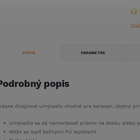
Zna
POPIS
PARAMETRE
Podrobný popis
rásne dizajnové umývadlo vhodné pre karavan, obytný prív
Umývadlo sa dá namontovať priamo na dosku alebo pr
Môže sa lepiť bežnými PU lepidlami