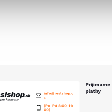
Prijímame 
platby
info
@
reslshop.c
z
(Po-Pá 8:00-11:
00)