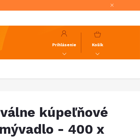
NÁKUPNÝ
KOŠÍK
Prihlásenie
Košík
válne kúpeľňové
mývadlo - 400 x