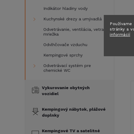
Indikátor hladiny vody
Kuchynské drezy a umývadlá
Používame 
stránky a v
Odvetrávanie, ventilácia, vetracia
O
mriežka
informácií
Odvlhčovače vzduchu
Kempingové sprchy
Odvetrávací systém pre
chemické WC
Vykurovanie obytných
vozidiel
Kempingový nábytok, plážové
doplnky
Kempingové TV a satelitné