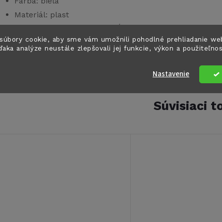
Farba: biela
Materiál: plast
Rozmery: šírka: 400 mm, hĺbka: 300 mm, výška: 135
súbory cookie, aby sme vám umožnili pohodlné prehliadanie we
ďaka analýze neustále zlepšovali jej funkcie, výkon a použiteľno
dporúčame dokúpiť odtokový vývod typ F - kód výrobk
Nastavenie
Súvisiaci t