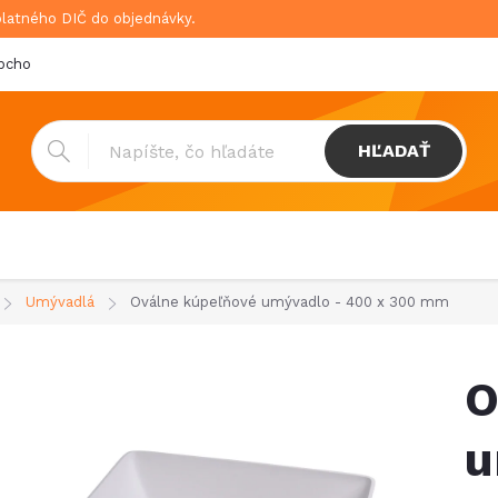
platného DIČ do objednávky.
bchodné podmienky
Doprava & platba
GDPR
HĽADAŤ
Umývadlá
Oválne kúpeľňové umývadlo - 400 x 300 mm
O
u