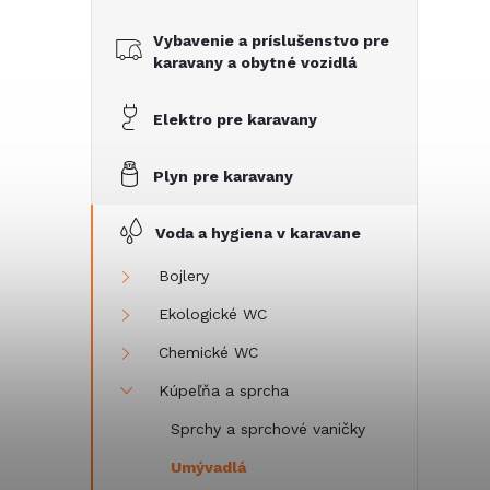
č
Vybavenie a príslušenstvo pre
n
karavany a obytné vozidlá
ý
Elektro pre karavany
p
Plyn pre karavany
a
Voda a hygiena v karavane
n
Bojlery
Ekologické WC
e
Chemické WC
l
Kúpeľňa a sprcha
Sprchy a sprchové vaničky
Umývadlá