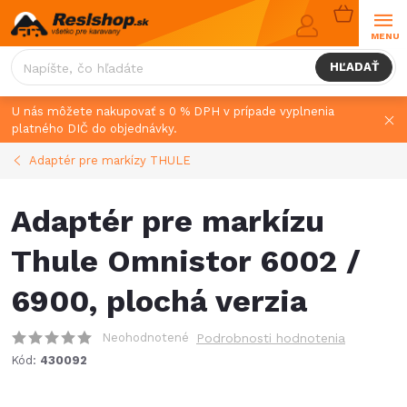
Prejsť
NÁKUPN
na
KOŠÍK
obsah
HĽADAŤ
U nás môžete nakupovať s 0 % DPH v prípade vyplnenia
platného DIČ do objednávky.
Adaptér pre markízy THULE
Adaptér pre markízu
Thule Omnistor 6002 /
6900, plochá verzia
Neohodnotené
Podrobnosti hodnotenia
Kód:
430092