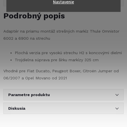
Popis produktu
Nastavenie
Podrobný popis
Adaptér na priamu montáž strešných markíz Thule Omnistor
6002 a 6900 na strechu
Plochá verzia pre vysokú strechu H2 s koncovými dielmi
Trojdielna súprava pre šírku markízy 325
cm
Vhodné pre Fiat Ducato, Peugeot Boxer, Citroën Jumper od
06/2007 a Opel Movano od 2021
Parametre produktu
Diskusia