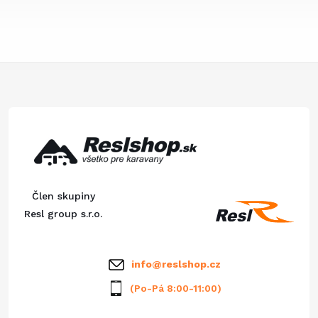
Z
á
p
ä
Člen skupiny
t
Resl group s.r.o.
i
info
@
reslshop.cz
e
(Po-Pá 8:00-11:00)