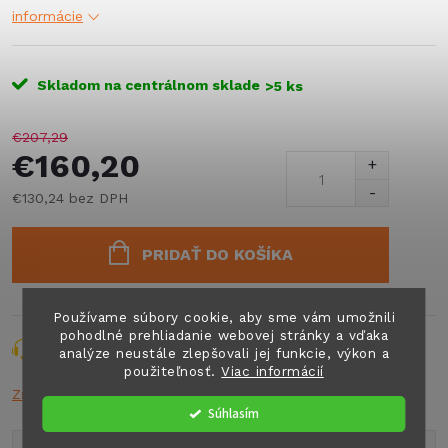
informácie
Skladom na centrálnom sklade
>5 ks
€207,29
€160,20
€130,24 bez DPH
Jednotková
cena:
PRIDAŤ DO KOŠÍKA
Používame súbory cookie, aby sme vám umožnili
pohodlné prehliadanie webovej stránky a vďaka
Opýtať sa
Strážiť
Zdieľať
analýze neustále zlepšovali jej funkcie, výkon a
použiteľnosť.
Viac informácií
Značka:
THULE
Súhlasím