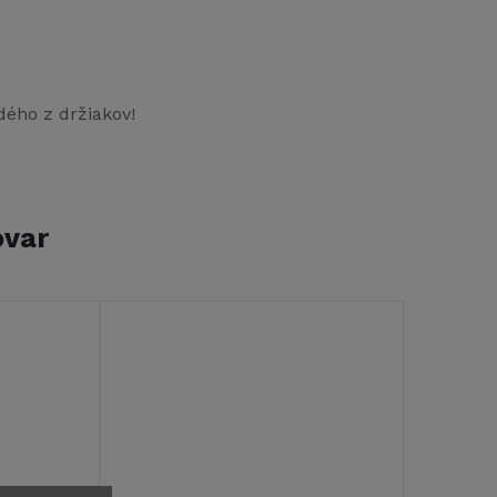
dého z držiakov!
ovar