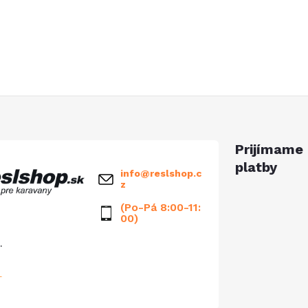
Prijímame 
platby
info
@
reslshop.c
z
(Po-Pá 8:00-11:
00)
.