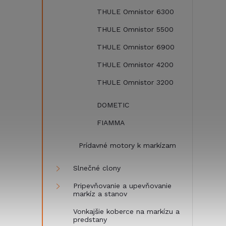
THULE Omnistor 6300
THULE Omnistor 5500
THULE Omnistor 6900
THULE Omnistor 4200
THULE Omnistor 3200
DOMETIC
FIAMMA
Prídavné motory k markízam
Slnečné clony
Pripevňovanie a upevňovanie
markíz a stanov
Vonkajšie koberce na markízu a
predstany