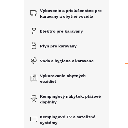
č
Vybavenie a príslušenstvo pre
n
karavany a obytné vozidlá
ý
Elektro pre karavany
p
Plyn pre karavany
a
Voda a hygiena v karavane
n
Vykurovanie obytných
vozidiel
e
Kempingový nábytok, plážové
l
doplnky
Kempingové TV a satelitné
systémy