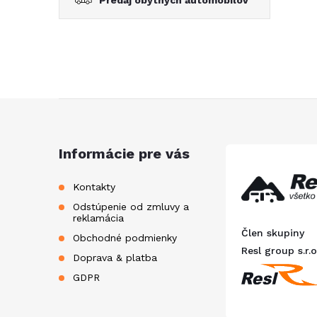
Predaj obytných automobilov
Z
á
Informácie pre vás
p
Kontakty
Odstúpenie od zmluvy a
ä
reklamácia
Člen skupiny
Obchodné podmienky
t
Resl group s.r.o
Doprava & platba
GDPR
i