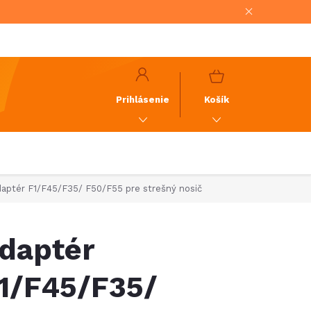
NÁKUPNÝ
KOŠÍK
Prihlásenie
Košík
aptér F1/F45/F35/ F50/F55 pre strešný nosič
daptér
1/F45/F35/