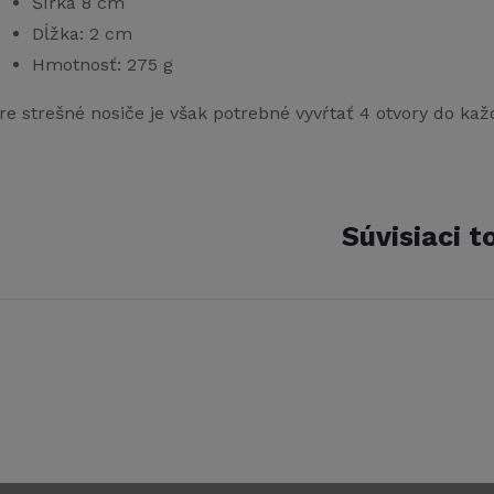
Šírka 8 cm
Dĺžka: 2 cm
Hmotnosť: 275 g
re strešné nosiče je však potrebné vyvŕtať 4 otvory do kaž
Súvisiaci t