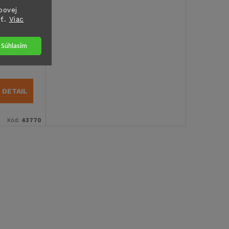
bovej
sť.
Viac
a
Súhlasím
DETAIL
Kód:
43770