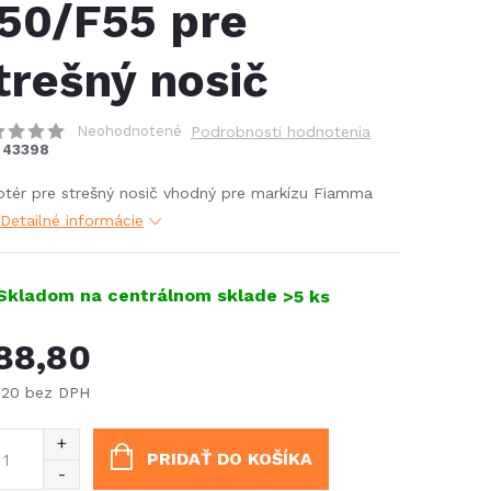
50/F55 pre
trešný nosič
Neohodnotené
Podrobnosti hodnotenia
43398
tér pre strešný nosič vhodný pre markízu Fiamma
Detailné informácie
Skladom na centrálnom sklade
>5 ks
88,80
,20 bez DPH
notková
:
PRIDAŤ DO KOŠÍKA