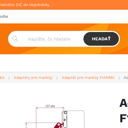
platného DIČ do objednávky.
bchodné podmienky
Doprava & platba
GDPR
HĽADAŤ
kíz
Adaptéry pre markízy
Adaptér pre markízy FIAMMA
Ad
A
F