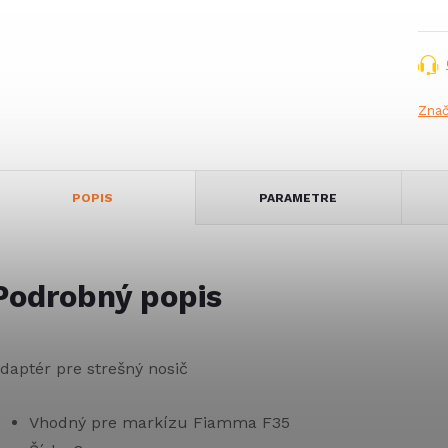
Zna
POPIS
PARAMETRE
Podrobný popis
daptér pre strešný nosič
Vhodný pre markízu Fiamma F35