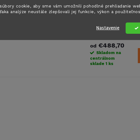
súbory cookie, aby sme vám umožnili pohodlné prehliadanie we
ďaka analýze neustále zlepšovali jej funkcie, výkon a použiteľno
Kompaktná markíz
Nastavenie
Fiamma F35pro
€488,70
od
Skladom na
centrálnom
sklade
1 ks