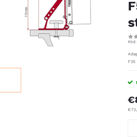
F
s
Kód:
Adap
F35
€
€72
Jed
cena