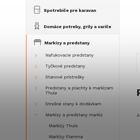
Spotrebiče pre karavan
Domáce potreby, grily a variče
Markízy a predstany
Nafukovacie predstany
Tyčkové predstany
Stanové prístrešky
Predstany a plachty k markízam
Thule
Strešné stany k dodávkam
Markízy a predstany markíz
A
Markízy Thule
Markízy Fiamma