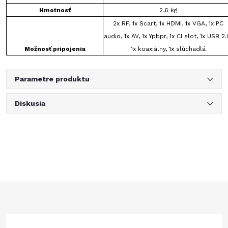
Hmotnosť
2,6 kg
2x RF, 1x Scart, 1x HDMI, 1x VGA, 1x PC
audio, 1x AV, 1x Ypbpr, 1x CI slot, 1x USB 2.
Možnosť pripojenia
1x koaxiálny, 1x slúchadlá
Parametre produktu
Diskusia
Z
á