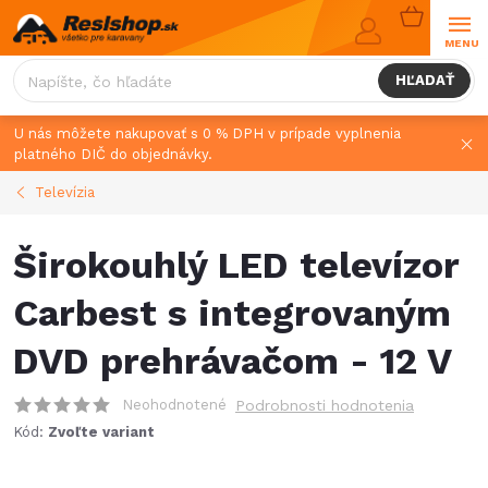
Prejsť
NÁKUPN
na
KOŠÍK
obsah
HĽADAŤ
U nás môžete nakupovať s 0 % DPH v prípade vyplnenia
platného DIČ do objednávky.
Televízia
Širokouhlý LED televízor
Carbest s integrovaným
DVD prehrávačom - 12 V
Neohodnotené
Podrobnosti hodnotenia
Kód:
Zvoľte variant