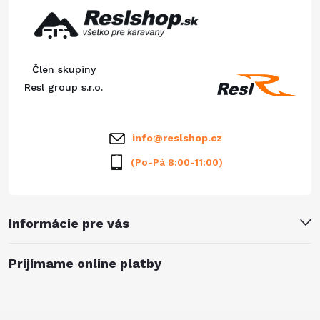
p
ä
Člen skupiny
t
Resl group s.r.o.
i
info
@
reslshop.cz
e
(Po-Pá 8:00-11:00)
Informácie pre vás
Prijímame online platby