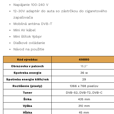
Napájanie 100-240 V
12-30V adaptér do auta so zástrčkou do cigaretového
zapaľovača
Mobilná anténa DVB-T
Mini AV kábel
Mini štítok Ypbpr
Diaľkové ovládanie
Návod na použitie
Kód výrobku:
49880
Obrazovka v palcoch
18,5"
Spotreba energie
36 w
Spotreba energie kWh/rok
29
Rozlíšenie (pixely)
1366 x 768 pixelov
Tuner
DVB-S2, DVB-T2, DVB-C
Šírka
435 mm
Výška
310 mm
Hĺbka
45 mm