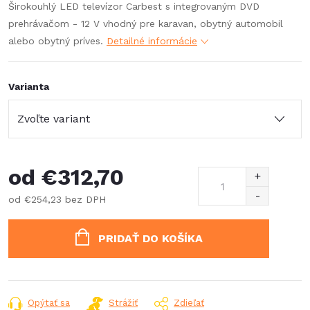
Širokouhlý LED televízor Carbest s integrovaným DVD
prehrávačom - 12 V vhodný pre karavan, obytný automobil
alebo obytný príves.
Detailné informácie
Varianta
od
€312,70
od
€254,23
bez DPH
Jednotková
cena:
PRIDAŤ DO KOŠÍKA
Opýtať sa
Strážiť
Zdieľať