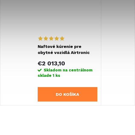
Naftové kúrenie pre
obytné vozidlá Airtronic
EasyStart Web S3 - 2,2 kW,
€2 013,10
12V
Skladom na centrálnom
sklade
1 ks
DO KOŠÍKA