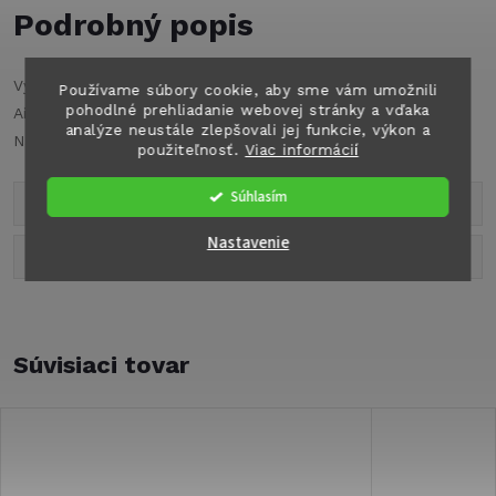
Podrobný popis
Výstup 30° vysoký pre parkovacie kúrenie Eberspächer
Používame súbory cookie, aby sme vám umožnili
pohodlné prehliadanie webovej stránky a vďaka
Airtronic D2, Ø50/60 mm, biely.
analýze neustále zlepšovali jej funkcie, výkon a
Na rozšírenie alebo ako náhradný diel.
použiteľnosť.
Viac informácií
Súhlasím
Parametre produktu
Nastavenie
Diskusia
Súvisiaci tovar