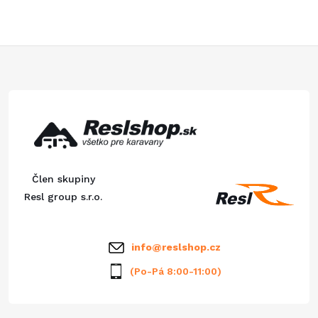
Z
á
p
ä
Člen skupiny
t
Resl group s.r.o.
i
info
@
reslshop.cz
e
(Po-Pá 8:00-11:00)