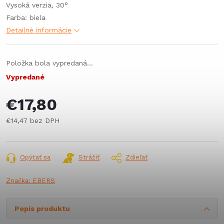
Vysoká verzia, 30°
Farba: biela
Detailné informácie
Položka bola vypredaná…
Vypredané
€17,80
€14,47 bez DPH
Jednotková
cena:
Opýtať sa
Strážiť
Zdieľať
Značka:
EBERS
Popis produktu