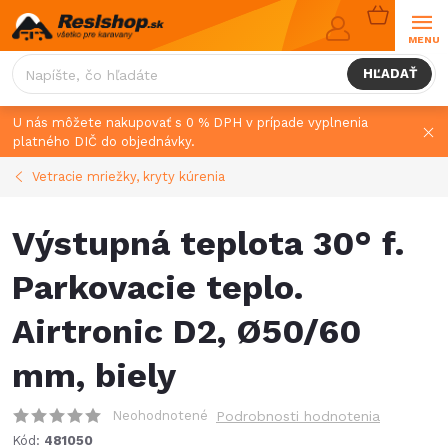
Prejsť
NÁKUPN
na
KOŠÍK
obsah
HĽADAŤ
U nás môžete nakupovať s 0 % DPH v prípade vyplnenia
platného DIČ do objednávky.
Vetracie mriežky, kryty kúrenia
Výstupná teplota 30° f.
Parkovacie teplo.
Airtronic D2, Ø50/60
mm, biely
Neohodnotené
Podrobnosti hodnotenia
Kód:
481050