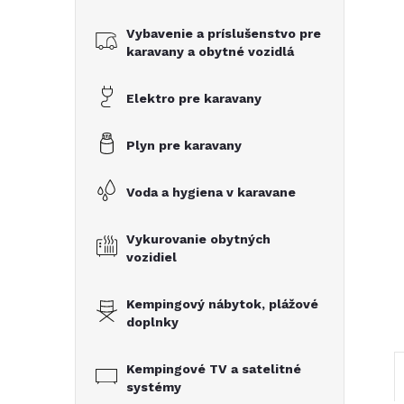
č
Vybavenie a príslušenstvo pre
n
karavany a obytné vozidlá
ý
Elektro pre karavany
p
Plyn pre karavany
a
Voda a hygiena v karavane
n
Vykurovanie obytných
vozidiel
e
Kempingový nábytok, plážové
l
doplnky
Kempingové TV a satelitné
systémy