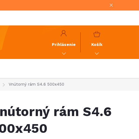
NÁKUPNÝ
KOŠÍK
Prihlásenie
Košík
Vnútorný rám S4.6 500x450
nútorný rám S4.6
00x450