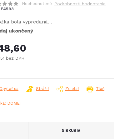
Neohodnotené
Podrobnosti hodnotenia
E4593
ožka bola vypredaná…
daj ukončený
48,60
,51 bez DPH
notková
:
Opýtať sa
Strážiť
Zdieľať
Tlač
čka:
DOMET
DISKUSIA