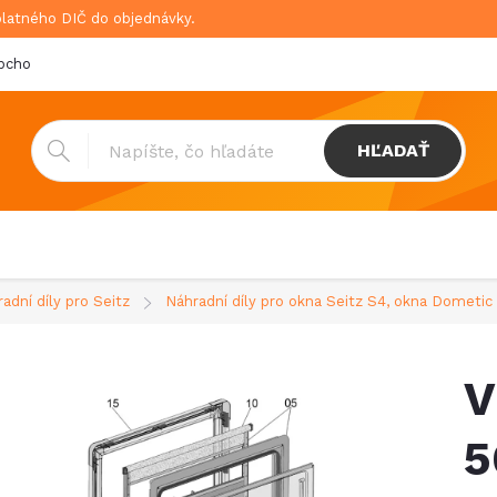
platného DIČ do objednávky.
bchodné podmienky
Doprava & platba
GDPR
HĽADAŤ
adní díly pro Seitz
Náhradní díly pro okna Seitz S4, okna Dometic
V
5