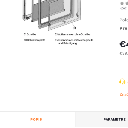
Kód:
Pol
Pre
€
€39
Jed
cena
Zna
POPIS
PARAMETRE