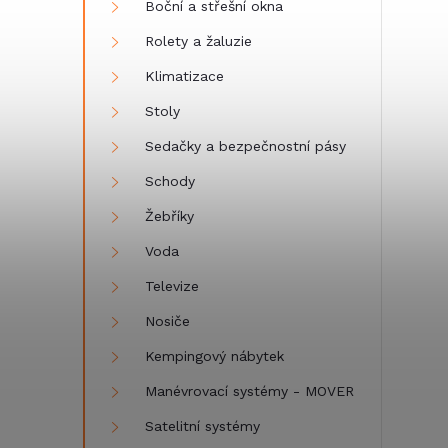
Boční a střešní okna
Rolety a žaluzie
Klimatizace
Stoly
Sedačky a bezpečnostní pásy
Schody
Žebříky
Voda
Televize
Nosiče
Kempingový nábytek
Manévrovací systémy - MOVER
Satelitní systémy