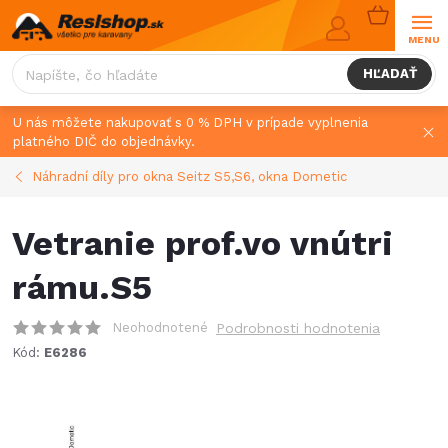
Prejsť
NÁKUPN
na
KOŠÍK
obsah
HĽADAŤ
U nás môžete nakupovať s 0 % DPH v prípade vyplnenia
platného DIČ do objednávky.
Náhradní díly pro okna Seitz S5,S6, okna Dometic
Vetranie prof.vo vnútri
rámu.S5
Neohodnotené
Podrobnosti hodnotenia
Kód:
E6286