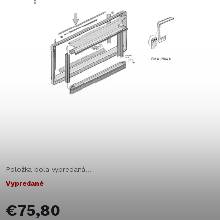
Položka bola vypredaná…
Vypredané
€75,80