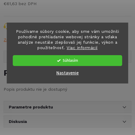
€61,63 bez DPH
Jednotková
cena:
Opýtať sa
Strážiť
Zdieľať
Používame súbory cookie, aby sme vám umožnili
pohodlné prehliadanie webovej stránky a vďaka
Značka:
DOMET
analýze neustále zlepšovali jej funkcie, výkon a
použiteľnosť.
Viac informácií
Popis produktu
Súhlasím
Podrobný popis
Nastavenie
Popis produktu nie je dostupný
Parametre produktu
Diskusia