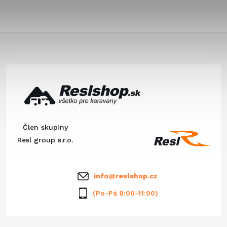
Z
á
p
ä
Člen skupiny
t
Resl group s.r.o.
i
info
@
reslshop.cz
e
(Po-Pá 8:00-11:00)