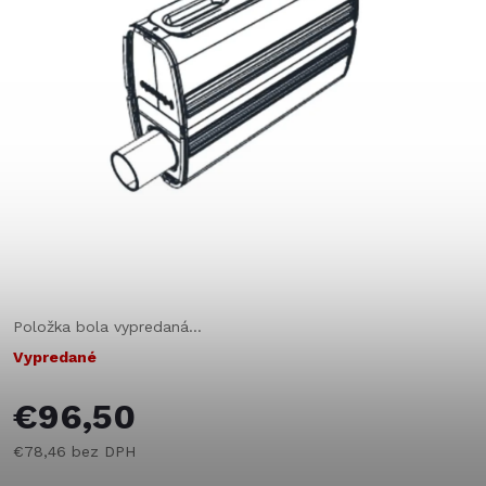
Položka bola vypredaná…
Vypredané
€96,50
€78,46 bez DPH
Jednotková