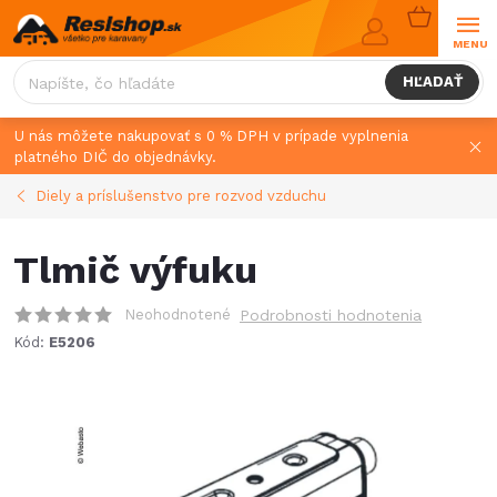
Prejsť
NÁKUPN
na
KOŠÍK
obsah
HĽADAŤ
U nás môžete nakupovať s 0 % DPH v prípade vyplnenia
platného DIČ do objednávky.
Diely a príslušenstvo pre rozvod vzduchu
Tlmič výfuku
Neohodnotené
Podrobnosti hodnotenia
Kód:
E5206