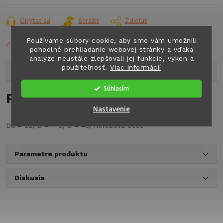
cena:
Opýtať sa
Strážiť
Zdieľať
Používame súbory cookie, aby sme vám umožnili
Značka:
WEBAS
pohodlné prehliadanie webovej stránky a vďaka
analýze neustále zlepšovali jej funkcie, výkon a
použiteľnosť.
Viac informácií
Popis produktu
Súhlasím
Podrobný popis
Nastavenie
Da = 22, D = 179, Š = 45, Nerezová oceľ.
Parametre produktu
Diskusia