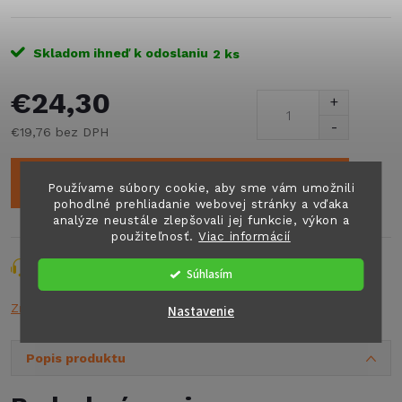
Skladom ihneď k odoslaniu
2 ks
€24,30
€19,76 bez DPH
Jednotková
cena:
PRIDAŤ DO KOŠÍKA
Používame súbory cookie, aby sme vám umožnili
pohodlné prehliadanie webovej stránky a vďaka
analýze neustále zlepšovali jej funkcie, výkon a
použiteľnosť.
Viac informácií
Opýtať sa
Strážiť
Zdieľať
Súhlasím
Značka:
THETFORD
Nastavenie
Popis produktu