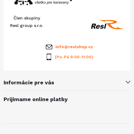
ä
Člen skupiny
t
Resl group s.r.o.
i
info
@
reslshop.cz
e
(Po-Pá 8:00-11:00)
Informácie pre vás
Prijímame online platby