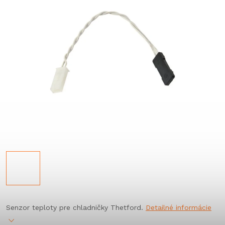
Senzor teploty pre chladničky Thetford.
Detailné informácie