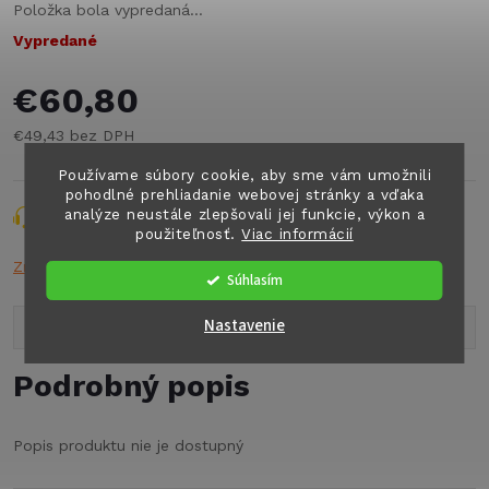
Položka bola vypredaná…
Vypredané
€60,80
€49,43 bez DPH
Jednotková
Používame súbory cookie, aby sme vám umožnili
cena:
pohodlné prehliadanie webovej stránky a vďaka
analýze neustále zlepšovali jej funkcie, výkon a
Opýtať sa
Strážiť
Zdieľať
použiteľnosť.
Viac informácií
Značka:
THETF
Súhlasím
Nastavenie
Popis produktu
Podrobný popis
Popis produktu nie je dostupný