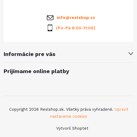
i
info
@
reslshop.cz
e
(Po-Pá 8:00-11:00)
Informácie pre vás
Prijímame online platby
Copyright 2026
Reslshop.sk
. Všetky práva vyhradené.
Upraviť
nastavenie cookies
Vytvoril Shoptet