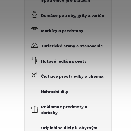
Spotrebiče pre karavan
Domáce potreby, grily a variče
Markízy a predstany
Turistické stany a stanovanie
Hotové jedlá na cesty
Čistiace prostriedky a chémia
Náhradní díly
Reklamné predmety a
darčeky
Originálne diely k obytným