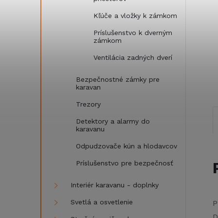
Kľúče a vložky k zámkom
Príslušenstvo k dverným
zámkom
Ventilácia zadných dverí
Bezpečnostné zámky pre
karavan
Trezory
Detektory a alarmy do
karavanu
Odpudzovače kún a hlodavcov
Príslušenstvo pre bezpečnosť
Interiér karavanu - doplnky
Svetlá a osvetlenie
P
D