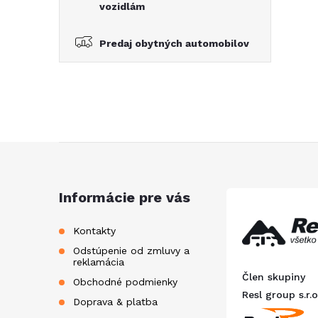
vozidlám
Predaj obytných automobilov
Z
á
Informácie pre vás
p
Kontakty
Odstúpenie od zmluvy a
ä
reklamácia
Člen skupiny
Obchodné podmienky
t
Resl group s.r.o
Doprava & platba