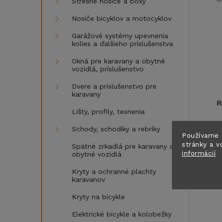
Strešné nosiče a boxy
Nosiče bicyklov a motocyklov
Garážové systémy upevnenia
kolies a ďalšieho príslušenstva
Okná pre karavany a obytné
vozidlá, príslušenstvo
Dvere a príslušenstvo pre
karavany
R
Lišty, profily, tesnenia
Schody, schodíky a rebríky
Používame 
stránky a v
Spätné zrkadlá pre karavany a
informácií
obytné vozidlá
Kryty a ochranné plachty
karavanov
Kryty na bicykle
Elektrické bicykle a kolobežky