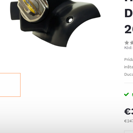
D
2
Kód:
Príd
inšt
Duca
€
€24
Jed