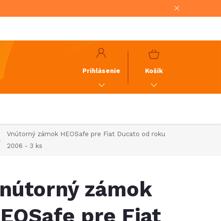
NÁKUPNÝ
KOŠÍK
Prihlásenie
Košík
Vnútorný zámok HEOSafe pre Fiat Ducato od roku
2006 - 3 ks
nútorný zámok
EOSafe pre Fiat