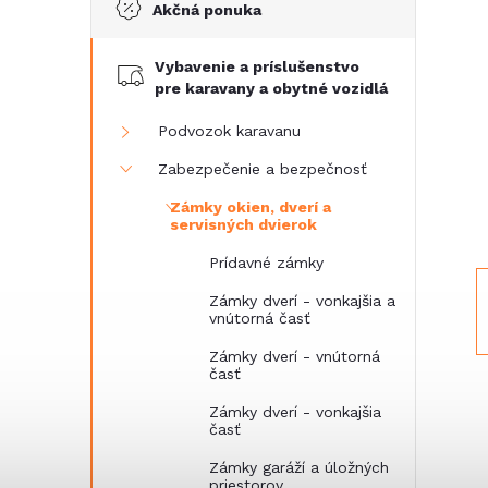
Akčná ponuka
č
Vybavenie a príslušenstvo
n
pre karavany a obytné vozidlá
ý
Podvozok karavanu
Zabezpečenie a bezpečnosť
p
Zámky okien, dverí a
servisných dvierok
a
Prídavné zámky
n
Zámky dverí - vonkajšia a
vnútorná časť
e
Zámky dverí - vnútorná
časť
l
Zámky dverí - vonkajšia
časť
Zámky garáží a úložných
priestorov