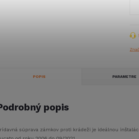
cena
Zna
POPIS
PARAMETRE
Podrobný popis
rídavná súprava zámkov proti krádeži je ideálnou inštalá
ucato od roku 2006 do 09/2021