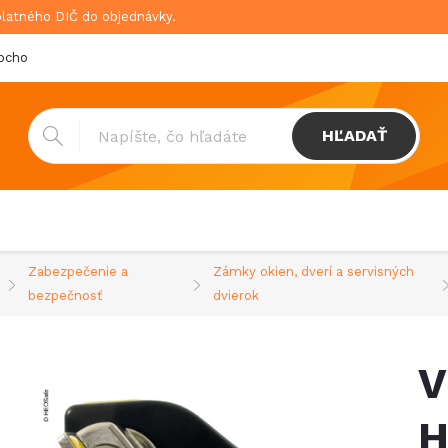
platného DIČ do objednávky.
bchodné podmienky
Doprava & platba
GDPR
HĽADAŤ
Zabezpečenie a
Zámky okien, dverí a servisných
bezpečnosť
dvierok
V
H