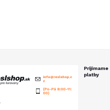
Prijímame 
platby
info
@
reslshop.c
z
(Po-Pá 8:00-11:
00)
.