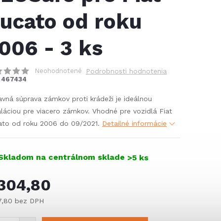
ucato od roku
006 - 3 ks
Neohodnotené
Podrobnosti hodnotenia
467434
avná súprava zámkov proti krádeži je ideálnou
aláciou pre viacero zámkov. Vhodné pre vozidlá Fiat
to od roku 2006 do 09/2021.
Detailné informácie
Skladom na centrálnom sklade
>5 ks
304,80
7,80 bez DPH
notková