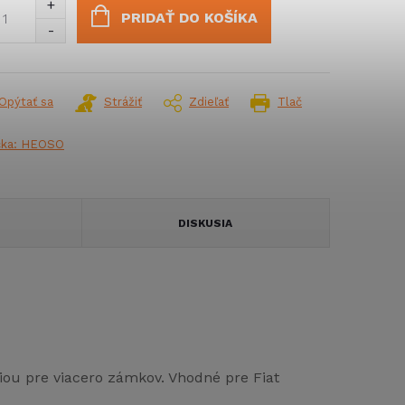
:
PRIDAŤ DO KOŠÍKA
Opýtať sa
Strážiť
Zdieľať
Tlač
čka:
HEOSO
DISKUSIA
ciou pre viacero zámkov. Vhodné pre Fiat