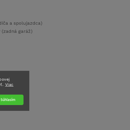
diča a spolujazdca)
 (zadná garáž)
bovej
sť.
Viac
Súhlasím