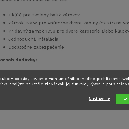
1 kľúč pre zvolený balík zámkov
Zámok 12656 pre vnútorné dvere kabíny (na strane vo
Prídavný zámok 1958 pre dvere karosérie alebo klapky
Jednoduchá inštalácia
Dodatočné zabezpečenie
ozsah dodávky:
1 x zámok HEOSafe 12656
súbory cookie, aby sme vám umožnili pohodlné prehliadanie we
1 x zámok HEOSafe 1958
ďaka analýze neustále zlepšovali jej funkcie, výkon a použiteľno
Nastavenie