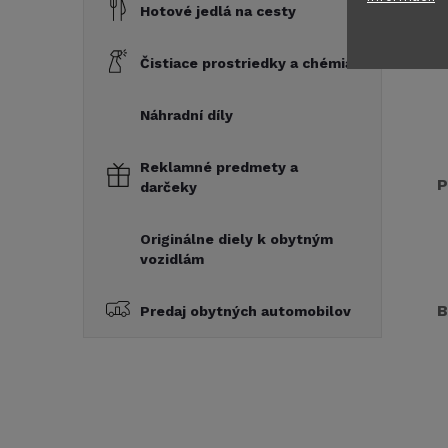
Hotové jedlá na cesty
Čistiace prostriedky a chémia
Náhradní díly
Reklamné predmety a
P
darčeky
Originálne diely k obytným
vozidlám
B
Predaj obytných automobilov