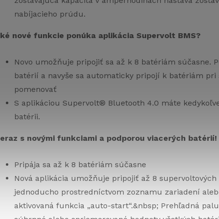
zostávajúca kapacita v ampérhodinách nastáva zostáv
nabíjacieho prúdu.
ké nové funkcie ponúka aplikácia Supervolt BMS?
Novo umožňuje pripojiť sa až k 8 batériám súčasne. Po
batérií a navyše sa automaticky pripojí k batériám pri 
pomenovať
S aplikáciou Supervolt® Bluetooth 4.0 máte kedykoľ
batérii.
eraz s novými funkciami a podporou viacerých batérií!
Pripája sa až k 8 batériám súčasne
Nová aplikácia umožňuje pripojiť až 8 supervoltových 
jednoducho prostredníctvom zoznamu zariadení alebo 
aktivovaná funkcia „auto-start“.&nbsp; Prehľadná pa