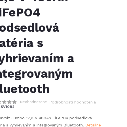
iFePO4
odsedlová
atéria s
yhrievaním a
ntegrovaným
luetooth
Neohodnotené
Podrobnosti hodnotenia
SV1082
ervolt Jumbo 12,8 V 480Ah LiFePO4 podsedlová
ria s vyhrievaním a integrovaným Bluetooth.
Detailné