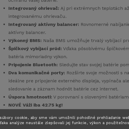
ochranu vašej batérie.
Integrovaný ohrievač:
Aj pri extrémnych teplotách až
integrovanému ohrievaču.
Integrovaný aktívny balancer:
Rovnomerné nabíjanie 
aktívny balancer.
Výkonný BMS:
Naša BMS umožňuje trvalý vybíjací prú
Špičkový vybíjací prúd:
Vďaka pôsobivému špičkovém
batéria mimoriadny výkon.
Pripojenie Bluetooth:
Sledujte stav svojej batérie po
Dva komunikačné porty:
Rozšírte svoje možnosti s 
ideálne pre pripojenie externého displeja, vypínača
sledovanie a záznam hodnôt batérie cez internet.
Úspora hmotnosti:
V porovnaní s olovenými batériami
NOVÉ Váži iba 42.75 kg!
Vysoko kvalitné hranolové články EVE:
Naše batérie 
súbory cookie, aby sme vám umožnili pohodlné prehliadanie we
EVE, ktoré sú známe svojou dlhou životnosťou a výk
ďaka analýze neustále zlepšovali jej funkcie, výkon a použiteľno