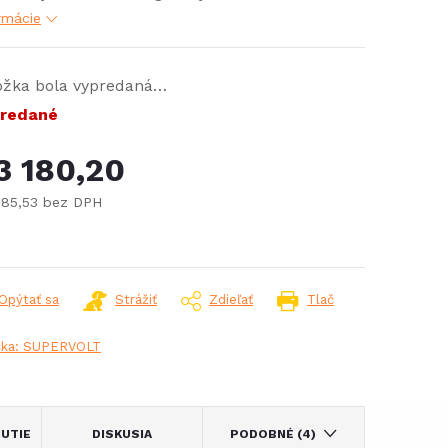
rmácie
ožka bola vypredaná…
redané
3 180,20
585,53 bez DPH
notková
:
Opýtať sa
Strážiť
Zdieľať
Tlač
čka:
SUPERVOLT
UTIE
DISKUSIA
PODOBNÉ (4)