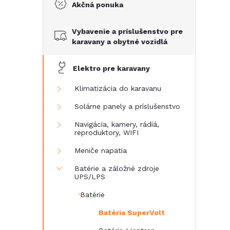
Akčná ponuka
č
Vybavenie a príslušenstvo pre
n
karavany a obytné vozidlá
ý
Elektro pre karavany
p
Klimatizácia do karavanu
Solárne panely a príslušenstvo
a
Navigácia, kamery, rádiá,
reproduktory, WIFI
n
Meniče napätia
e
Batérie a záložné zdroje
UPS/LPS
l
Batérie
Batéria SuperVolt