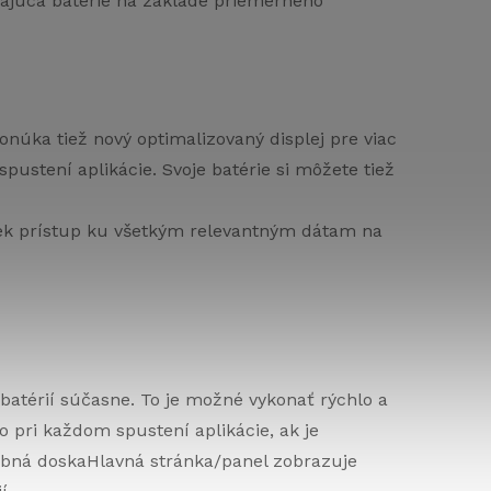
ajúca batérie na základe priemerného
núka tiež nový optimalizovaný displej pre viac
spustení aplikácie. Svoje batérie si môžete tiež
vek prístup ku všetkým relevantným dátam na
batérií súčasne. To je možné vykonať rýchlo a
pri každom spustení aplikácie, ak je
lubná doskaHlavná stránka/panel zobrazuje