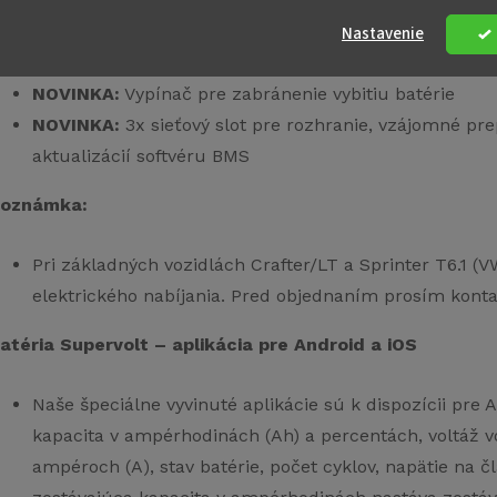
NOVINKA:
Integrované rozhranie Victron CAN pre inver
štandard CI BUS
Nastavenie
NOVINKA:
Skrutkovacie puzdro pre jednoduchú údr
NOVINKA:
Vypínač pre zabránenie vybitiu batérie
NOVINKA:
3x sieťový slot pre rozhranie, vzájomné pre
aktualizácií softvéru BMS
oznámka:
Pri základných vozidlách Crafter/LT a Sprinter T6.1 (
elektrického nabíjania. Pred objednaním prosím kont
atéria Supervolt – aplikácia pre Android a iOS
Naše špeciálne vyvinuté aplikácie sú k dispozícii pre 
kapacita v ampérhodinách (Ah) a percentách, voltáž vo 
ampéroch (A), stav batérie, počet cyklov, napätie na čl