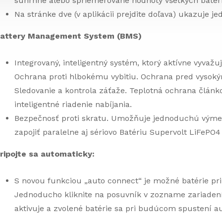
súhrnné alebo spriemerované hodnoty všetkých batéri
Na stránke dve (v aplikácii prejdite doľava) ukazuje jed
attery Management System (BMS)
Integrovaný, inteligentný systém, ktorý aktívne vyvažu
Ochrana proti hlbokému vybitiu. Ochrana pred vysoký
Sledovanie a kontrola záťaže. Teplotná ochrana článko
inteligentné riadenie nabíjania.
Bezpečnosť proti skratu. Umožňuje jednoduchú výme
zapojiť paralelne aj sériovo Batériu Supervolt LiFePO4 
ripojte sa automaticky:
S novou funkciou „auto connect“ je možné batérie prip
Jednoducho kliknite na posuvník v zozname zariaden
aktivuje a zvolené batérie sa pri budúcom spustení au