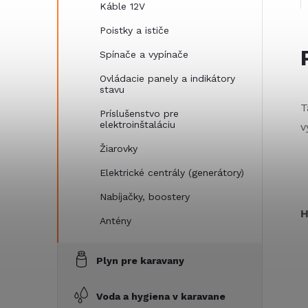
Káble 12V
Poistky a ističe
Spínače a vypínače
Ovládacie panely a indikátory
stavu
T
Príslušenstvo pre
elektroinštaláciu
v
Žiarovky
Elektrické centrály (generátory)
Nabíjačky, boostery
H
Antény
Plyn pre karavany
Voda a hygiena v karavane