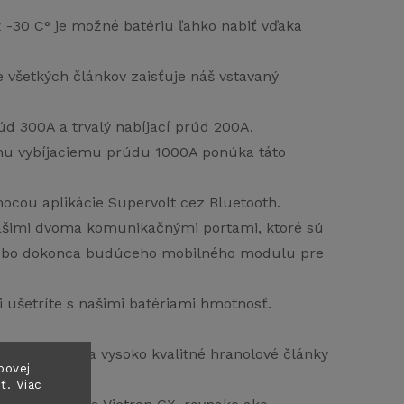
 -30 C° je možné batériu ľahko nabiť vďaka
všetkých článkov zaisťuje náš vstavaný
d 300A a trvalý nabíjací prúd 200A.
u vybíjaciemu prúdu 1000A ponúka táto
mocou aplikácie Supervolt cez Bluetooth.
našimi dvoma komunikačnými portami, ktoré sú
 alebo dokonca budúceho mobilného modulu pre
 ušetríte s našimi batériami hmotnosť.
používajú iba vysoko kvalitné hranolové články
bovej
onom.
sť.
Viac