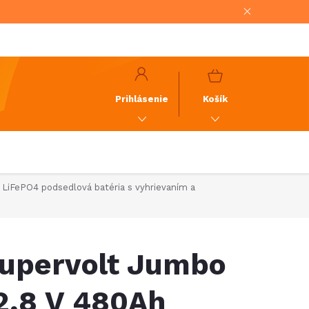
NÁKUPNÝ
KOŠÍK
Prihlásenie
Košík
LiFePO4 podsedlová batéria s vyhrievaním a
upervolt Jumbo
2,8 V 480Ah