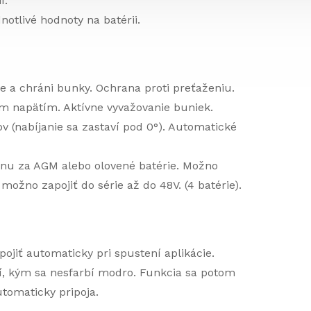
í.
notlivé hodnoty na batérii.
je a chráni bunky. Ochrana proti preťaženiu.
m napätím. Aktívne vyvažovanie buniek.
v (nabíjanie sa zastaví pod 0°). Automatické
nu za AGM alebo olovené batérie. Možno
možno zapojiť do série až do 48V. (4 batérie).
ojiť automaticky pri spustení aplikácie.
í, kým sa nesfarbí modro. Funkcia sa potom
tomaticky pripoja.