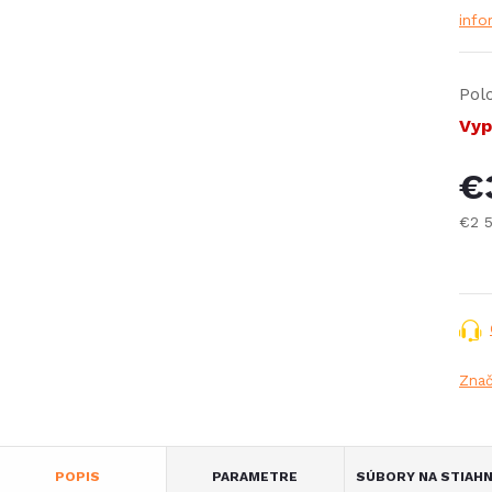
info
Pol
Vyp
€
€2 
Jed
cena
Zna
POPIS
PARAMETRE
SÚBORY NA STIAHN