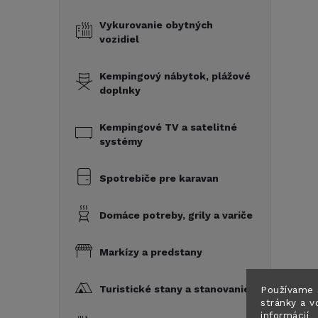
Vykurovanie obytných
vozidiel
Kempingový nábytok, plážové
doplnky
Kempingové TV a satelitné
systémy
Spotrebiče pre karavan
Domáce potreby, grily a variče
Markízy a predstany
Turistické stany a stanovanie
Používame 
stránky a v
informácií