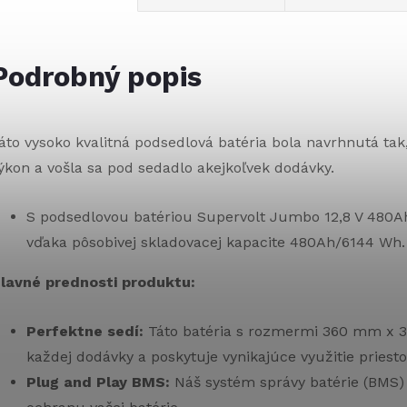
Podrobný popis
áto vysoko kvalitná podsedlová batéria bola navrhnutá tak,
ýkon a vošla sa pod sedadlo akejkoľvek dodávky.
S podsedlovou batériou Supervolt Jumbo 12,8 V 480A
vďaka pôsobivej skladovacej kapacite 480Ah/6144 Wh.
lavné prednosti produktu:
Perfektne sedí:
Táto batéria s rozmermi 360 mm x 
každej dodávky a poskytuje vynikajúce využitie priesto
Plug and Play BMS:
Náš systém správy batérie (BMS)