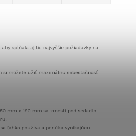
 aby spĺňala aj tie najvyššie požiadavky na
h si môžete užiť maximálnu sebestačnosť
350 mm x 190 mm sa zmestí pod sedadlo
ru.
 sa ľahko používa a ponúka vynikajúcu