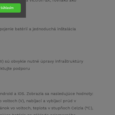
tory Victron a Victron GX, rovnako ako
Súhlasím
žbu
pojenie batérií a jednoduchá inštalácia
VW) sú obvykle nutné úpravy infraštruktúry
aktujte podporu
Android a iOS. Zobrazia sa nasledujúce hodnoty:
voltoch (V), nabíjací a vybíjací prúd v
ánok vo voltoch, teplota v stupňoch Celzia (°C),