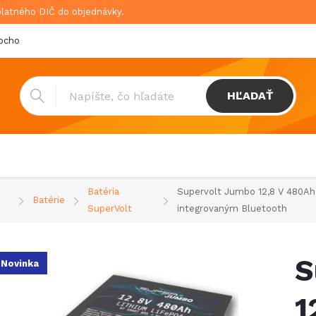
platného DIČ do objednávky.
bchodné podmienky
Doprava & platba
GDPR
HĽADAŤ
Batéria
Supervolt Jumbo 12,8 V 480Ah 
Batérie
SuperVolt
integrovaným Bluetooth
S
Novinka
1