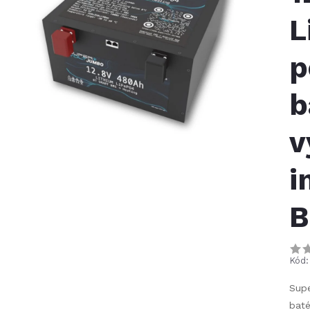
L
p
b
v
i
B
Kód:
Sup
baté