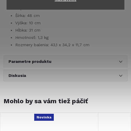
Výkon: 4 W
Napätie: 12 V
Šírka: 48 cm
Výška: 10 cm
Hĺbka: 31 cm
Hmotnosť: 1,3 kg
Rozmery balenia:
43,1 x 34,2 x 11,7 cm
Parametre produktu
Diskusia
Novinka