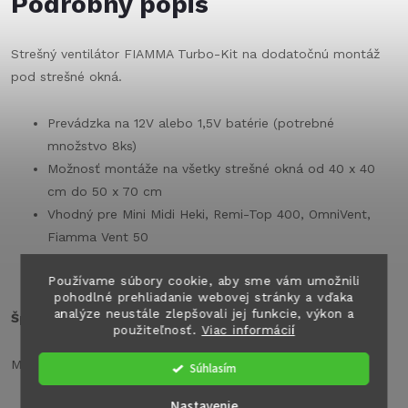
Podrobný popis
Strešný ventilátor FIAMMA Turbo-Kit na dodatočnú montáž
pod strešné okná.
Prevádzka na 12V alebo 1,5V batérie (potrebné
množstvo 8ks)
Možnosť montáže na všetky strešné okná od 40 x 40
cm do 50 x 70 cm
Vhodný pre Mini Midi Heki, Remi-Top 400, OmniVent,
Fiamma Vent 50
Obsahuje kábel a zástrčku zapaľovača a upínací
Používame súbory cookie, aby sme vám umožnili
systém na zavesenie
pohodlné prehliadanie webovej stránky a vďaka
analýze neustále zlepšovali jej funkcie, výkon a
Špecifikácie:
použiteľnosť.
Viac informácií
Maximálny prietok vzduchu: 7,2 m³/min.
Súhlasím
Nastavenie