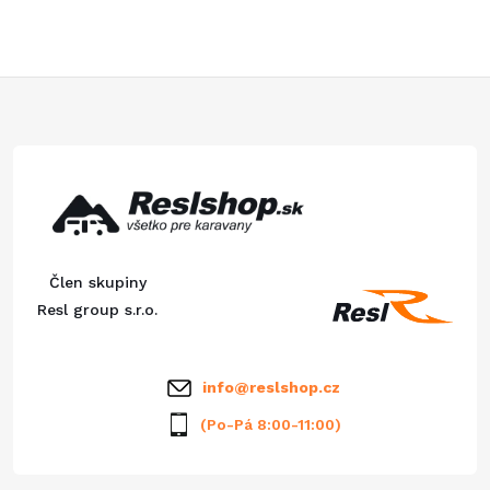
Z
á
p
ä
Člen skupiny
t
Resl group s.r.o.
i
info
@
reslshop.cz
e
(Po-Pá 8:00-11:00)