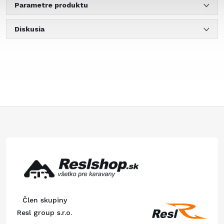
Parametre produktu
Diskusia
Z
á
p
ä
Člen skupiny
t
Resl group s.r.o.