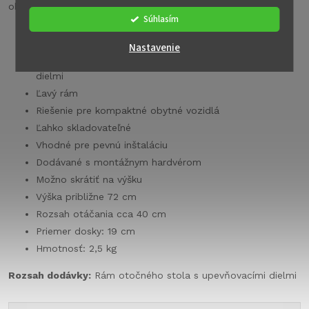
obytné vozidlá
Súhlasím
Vhodné pre pevnú montáž a posuvné lavice
Nastavenie
Vyrobené z pozinkovanej oceľovej rúrky s montážnymi
dielmi
Ľavý rám
Riešenie pre kompaktné obytné vozidlá
Ľahko skladovateľné
Vhodné pre pevnú inštaláciu
Dodávané s montážnym hardvérom
Možno skrátiť na výšku
Výška približne 72 cm
Rozsah otáčania cca 40 cm
Priemer dosky: 19 cm
Hmotnosť: 2,5 kg
Rozsah dodávky:
Rám otočného stola s upevňovacími dielmi