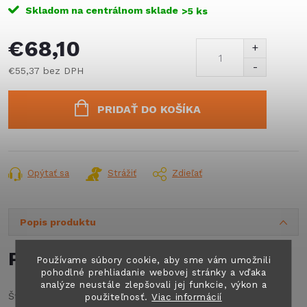
Skladom na centrálnom sklade
>5 ks
€68,10
€55,37 bez DPH
Jednotková
cena:
PRIDAŤ DO KOŠÍKA
Opýtať sa
Strážiť
Zdieľať
Popis produktu
Podrobný popis
Používame súbory cookie, aby sme vám umožnili
pohodlné prehliadanie webovej stránky a vďaka
analýze neustále zlepšovali jej funkcie, výkon a
Štandardné otočný stôl vhodné riešenie pre kompaktné
použiteľnosť.
Viac informácií