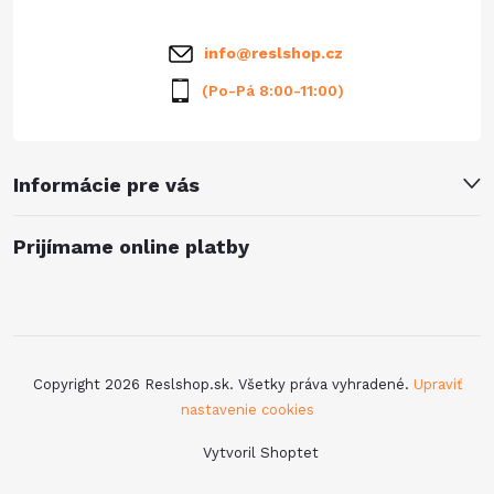
i
info
@
reslshop.cz
e
(Po-Pá 8:00-11:00)
Informácie pre vás
Prijímame online platby
Copyright 2026
Reslshop.sk
. Všetky práva vyhradené.
Upraviť
nastavenie cookies
Vytvoril Shoptet