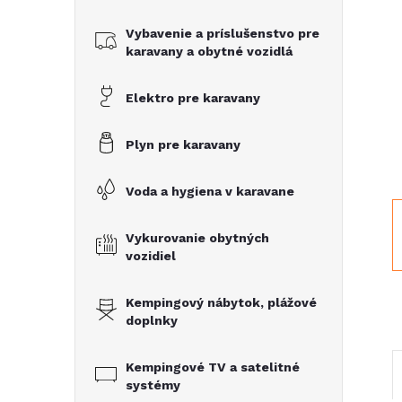
č
Vybavenie a príslušenstvo pre
n
karavany a obytné vozidlá
ý
Elektro pre karavany
p
Plyn pre karavany
a
Voda a hygiena v karavane
n
Vykurovanie obytných
vozidiel
e
Kempingový nábytok, plážové
l
doplnky
Kempingové TV a satelitné
systémy