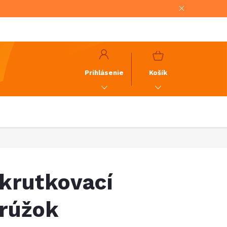
NÁKUPNÝ
KOŠÍK
Prihlásenie
Košík
krutkovací
rúžok