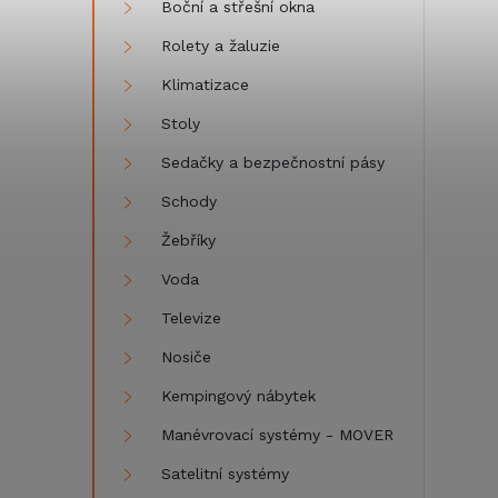
Boční a střešní okna
Rolety a žaluzie
Klimatizace
Stoly
Sedačky a bezpečnostní pásy
Schody
Žebříky
Voda
Televize
Nosiče
Kempingový nábytek
Manévrovací systémy - MOVER
Satelitní systémy