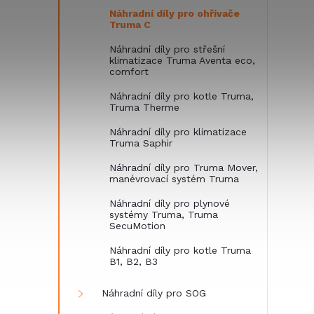
Náhradní díly pro ohřívače
Truma C
Náhradní díly pro střešní
klimatizace Truma Aventa eco,
comfort
Náhradní díly pro kotle Truma,
Truma Therme
Náhradní díly pro klimatizace
Truma Saphir
Náhradní díly pro Truma Mover,
manévrovací systém Truma
Náhradní díly pro plynové
systémy Truma, Truma
SecuMotion
Náhradní díly pro kotle Truma
B1, B2, B3
Náhradní díly pro SOG