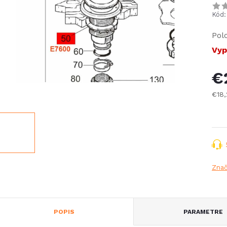
Kód:
Pol
Vyp
€
€18
Jed
cena
Zna
POPIS
PARAMETRE