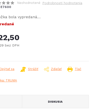
Neohodnotené
Podrobnosti hodnotenia
E7600
ožka bola vypredaná…
redané
22,50
,29 bez DPH
notková
:
Opýtať sa
Strážiť
Zdieľať
Tlač
čka:
TRUMA
DISKUSIA