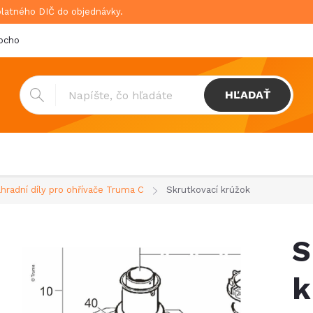
platného DIČ do objednávky.
bchodné podmienky
Doprava & platba
GDPR
HĽADAŤ
hradní díly pro ohřívače Truma C
Skrutkovací krúžok
S
k