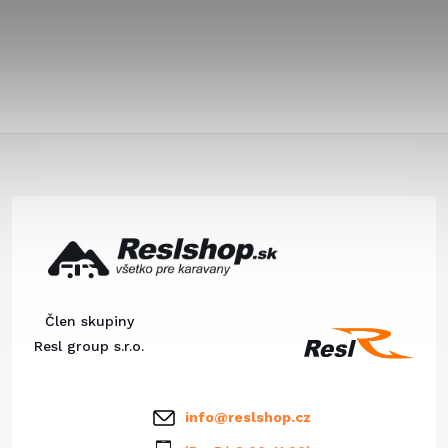
Z
á
p
ä
Člen skupiny
t
Resl group s.r.o.
i
info
@
reslshop.cz