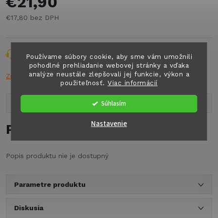
€21,90
€17,80 bez DPH
Jednotková
cena:
Opýtať sa
Strážiť
Zdieľať
Používame súbory cookie, aby sme vám umožnili
pohodlné prehliadanie webovej stránky a vďaka
analýze neustále zlepšovali jej funkcie, výkon a
Značka:
TRUMA
použiteľnosť.
Viac informácií
Súhlasím
Popis produktu
Nastavenie
Podrobný popis
Popis produktu nie je dostupný
Parametre produktu
Diskusia