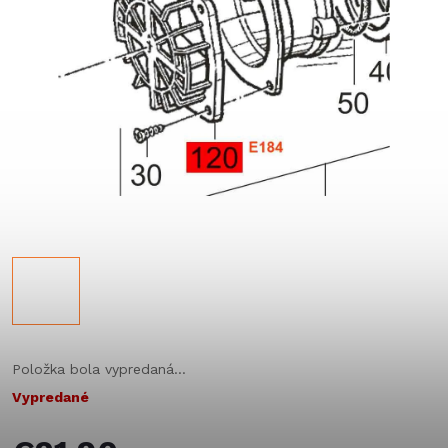
Položka bola vypredaná…
Vypredané