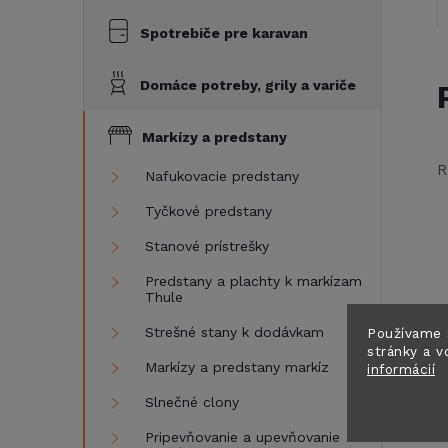
Spotrebiče pre karavan
Domáce potreby, grily a variče
Markízy a predstany
R
Nafukovacie predstany
Tyčkové predstany
Stanové prístrešky
Predstany a plachty k markízam
Thule
Strešné stany k dodávkam
Používame 
stránky a v
Markízy a predstany markíz
informácií
Slnečné clony
Pripevňovanie a upevňovanie