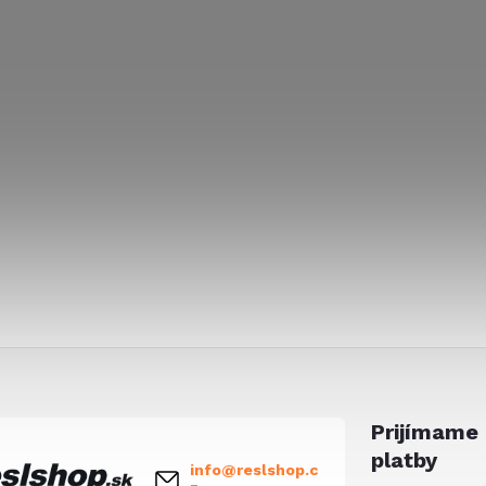
Prijímame 
platby
info
@
reslshop.c