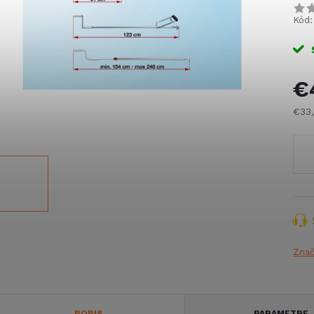
Kód:
€
€33
Jed
cena
Zna
POPIS
PARAMETRE