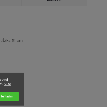
 dĺžka 51 cm
bovej
sť.
Viac
Súhlasím