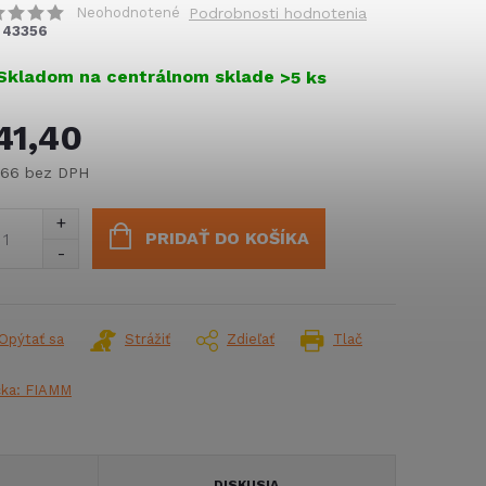
Neohodnotené
Podrobnosti hodnotenia
43356
Skladom na centrálnom sklade
>5 ks
41,40
,66 bez DPH
notková
:
PRIDAŤ DO KOŠÍKA
Opýtať sa
Strážiť
Zdieľať
Tlač
čka:
FIAMM
DISKUSIA