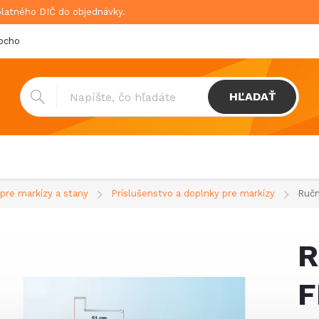
platného DIČ do objednávky.
bchodné podmienky
Doprava & platba
GDPR
HĽADAŤ
 pre markízy a stany
Príslušenstvo a doplnky pre markízy
Ručn
R
F