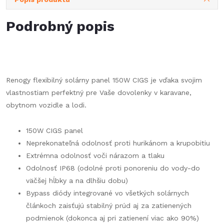
Podrobný popis
Renogy flexibilný solárny panel 150W CIGS je vďaka svojim
vlastnostiam perfektný pre Vaše dovolenky v karavane,
obytnom vozidle a lodi.
150W CIGS panel
Neprekonateľná odolnosť proti hurikánom a krupobitiu
Extrémna odolnosť voči nárazom a tlaku
Odolnosť IP68 (odolné proti ponoreniu do vody-do
väčšej hĺbky a na dlhšiu dobu)
Bypass diódy integrované vo všetkých solárnych
článkoch zaisťujú stabilný prúd aj za zatienených
podmienok (dokonca aj pri zatienení viac ako 90%)