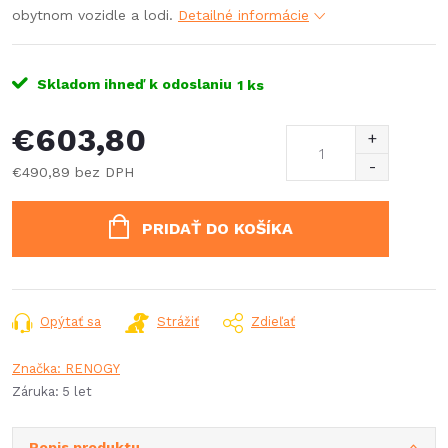
obytnom vozidle a lodi.
Detailné informácie
Skladom ihneď k odoslaniu
1 ks
€603,80
€490,89 bez DPH
Jednotková
cena:
PRIDAŤ DO KOŠÍKA
Opýtať sa
Strážiť
Zdieľať
Značka:
RENOGY
Záruka
:
5 let
Popis produktu