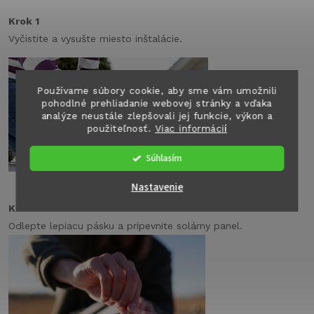
Krok 1
Vyčistite a vysušte miesto inštalácie.
Používame súbory cookie, aby sme vám umožnili
pohodlné prehliadanie webovej stránky a vďaka
analýze neustále zlepšovali jej funkcie, výkon a
použiteľnosť.
Viac informácií
Súhlasím
Nastavenie
Krok 2
Odlepte lepiacu pásku a pripevnite solárny panel.