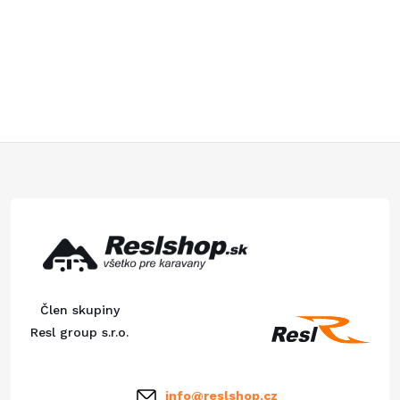
Z
á
p
ä
Člen skupiny
t
Resl group s.r.o.
i
info
@
reslshop.cz