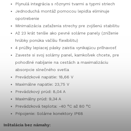
Plynulá integrácia s rôznymi tvarmi a typmi striech
Jednoduchá montáž pomocou lepidla eliminuje
opotrebenie
Minimalizácia zaťaženia strechy pre zvýšenú stabilitu
Až 23 krát tenšie ako pevné solárne panely (zníženie
hrúbky ponúka väčšiu flexibilitu)
4 prúžky lepiacej pásky zaistia vynikajúcu priľnavosť
Zaveste si svoj solárny panel, kamkoľvek chcete, pre
pohodlné nabíjanie na cestách a maximalizáciu
absorpcie slnečného svetla
Prevádzkové napätie: 18,66 V
Maximálne napätie: 23,75 V
Prevádzkový prúd: 8,04 A
Maximálny prúd: 9,34 A
Prevádzková teplota: -40 °C až 80 °C
Pripojenie: Solárne konektory IP68
Inštalácia bez námahy: