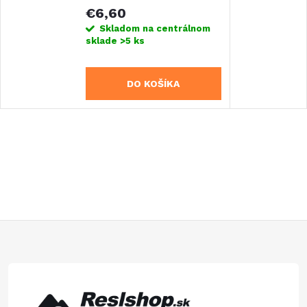
pripojením 3/8"
€6,60
Skladom na centrálnom
sklade
>5 ks
DO KOŠÍKA
Z
á
p