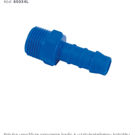
Kód:
65024L
Príruba umožňuje pripojenie hadíc k uzatvárateľnému kohútiku