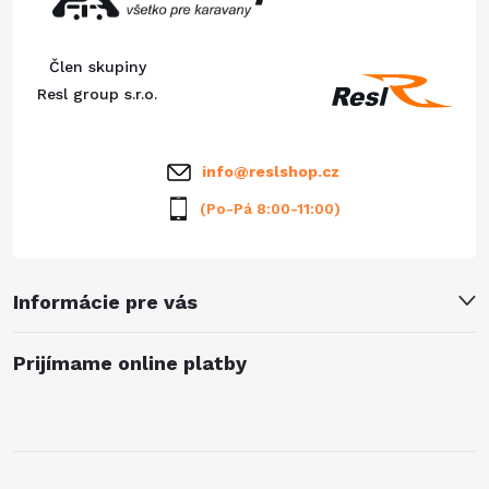
ä
Člen skupiny
t
Resl group s.r.o.
i
info
@
reslshop.cz
e
(Po-Pá 8:00-11:00)
Informácie pre vás
Prijímame online platby