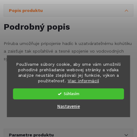
Popis produktu
Podrobný popis
Príruba umožňuje pripojenie hadíc k uzatvárateľnému kohútiku
a zaisťuje tak spoľahlivé a tesné spojenie vo vodovodných
systémoch karavanov, obytných vozidiel a lodí.
Používame súbory cookie, aby sme vám umožnili
pohodlné prehliadanie webovej stránky a vďaka
Pripojenie k hadici s priemerom 10 mm
analýze neustále zlepšovali jej funkcie, výkon a
použiteľnosť.
Viac informácií
Závit 3/8"
Odolný plast vhodný pre pitnú vodu
Súhlasím
Počet kusov v balení: 2 kusy
Dodávané bez obalu
Nastavenie
Parametre produktu