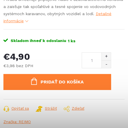
a zaisťuje tak spoľahlivé a tesné spojenie vo vodovodných
systémoch karavanov, obytných vozidiel a lodí.
Detailné
informácie
Skladom ihneď k odoslaniu
1 ks
€4,90
€3,98 bez DPH
Jednotková
cena:
PRIDAŤ DO KOŠÍKA
Opýtať sa
Strážiť
Zdieľať
Značka:
REIMO