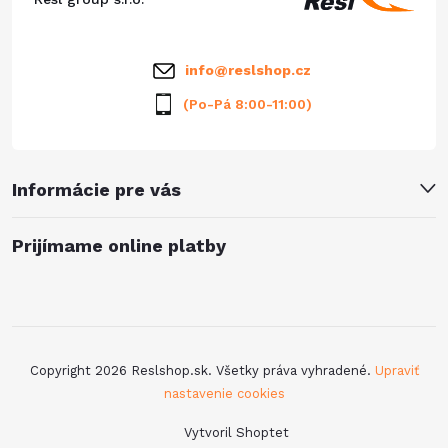
t
i
info
@
reslshop.cz
e
(Po-Pá 8:00-11:00)
Informácie pre vás
Prijímame online platby
Copyright 2026
Reslshop.sk
. Všetky práva vyhradené.
Upraviť
nastavenie cookies
Vytvoril Shoptet