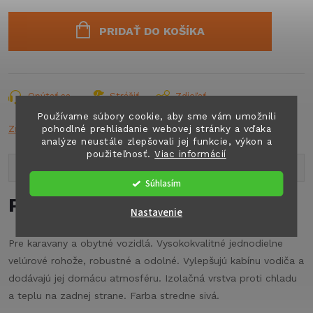
Jednotková
cena:
PRIDAŤ DO KOŠÍKA
Opýtať sa
Strážiť
Zdieľať
Používame súbory cookie, aby sme vám umožnili
pohodlné prehliadanie webovej stránky a vďaka
Značka:
ARISO
analýze neustále zlepšovali jej funkcie, výkon a
použiteľnosť.
Viac informácií
Popis produktu
Súhlasím
Podrobný popis
Nastavenie
Pre karavany a obytné vozidlá. Vysokokvalitné jednodielne
velúrové rohože, robustné a odolné. Vylepšujú kabínu vodiča a
dodávajú jej domácu atmosféru. Izolačná vrstva proti chladu
a teplu na zadnej strane. Farba stredne sivá.