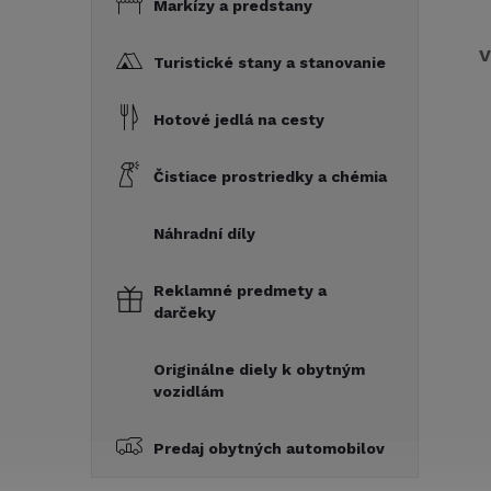
Markízy a predstany
V
Turistické stany a stanovanie
Hotové jedlá na cesty
Čistiace prostriedky a chémia
Náhradní díly
Reklamné predmety a
darčeky
Originálne diely k obytným
vozidlám
Predaj obytných automobilov