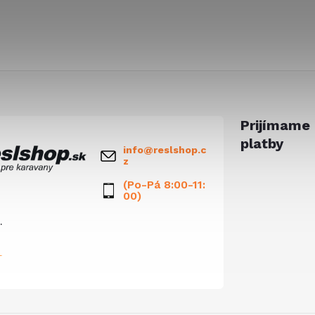
Prijímame 
platby
info
@
reslshop.c
z
(Po-Pá 8:00-11:
00)
.