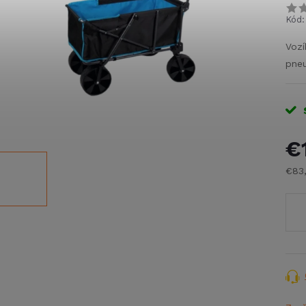
Kód:
Vozí
pneu
€
€83
Jed
cena