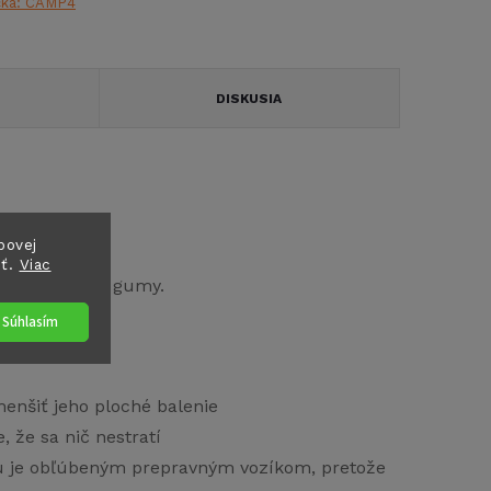
čka:
CAMP4
DISKUSIA
bovej
sť.
Viac
ikám z tvrdej gumy.
Súhlasím
 asfalt
nšiť jeho ploché balenie
, že sa nič nestratí
nu je obľúbeným prepravným vozíkom, pretože