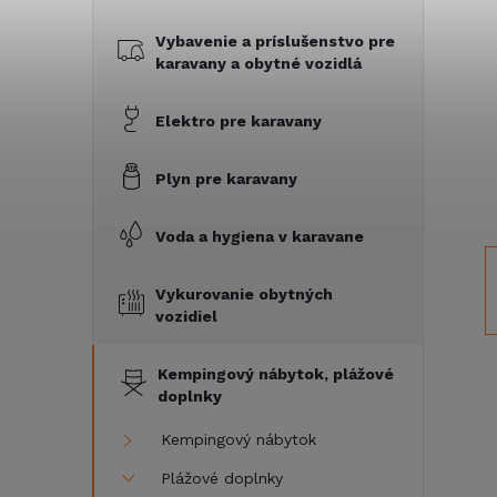
č
Vybavenie a príslušenstvo pre
n
karavany a obytné vozidlá
ý
Elektro pre karavany
p
Plyn pre karavany
a
Voda a hygiena v karavane
n
Vykurovanie obytných
vozidiel
e
Kempingový nábytok, plážové
l
doplnky
Kempingový nábytok
Plážové doplnky