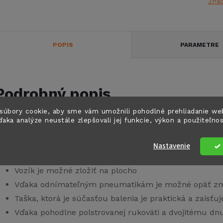
Zna
POPIS
PARAMETRE
Podrobný popis
súbory cookie, aby sme vám umožnili pohodlné prehliadanie we
ďaka analýze neustále zlepšovali jej funkcie, výkon a použiteľno
ozík ideálny nielen na pláž, vďaka extra širokým pneumat
Nastavenie
Vhodný pre takmer všetky povrchy, ako je piesok, lúka,
Vozík je možné zložiť na plocho
Vďaka odnímateľným pneumatikám je možné opäť zme
Taška, ktorá je súčasťou balenia je praktická a zaisťuje
Vďaka pohodlne polstrovanej rukoväti a dvojitému d