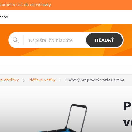
platného DIČ do objednávky.
bchodné podmienky
Doprava & platba
GDPR
HĽADAŤ
vé doplnky
Plážové vozíky
Plážový prepravný vozík Camp4
P
v