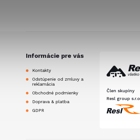
Z
á
Informácie pre vás
p
Kontakty
Odstúpenie od zmluvy a
ä
reklamácia
Člen skupiny
Obchodné podmienky
t
Resl group s.r.o
Doprava & platba
GDPR
i
e