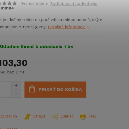
Neohodnotené
Podrobnosti hodnotenia
910194
k je ideálny nielen na pláž vďaka mimoriadne širokým
matikám z tvrdej gumy.
Detailné informácie
Skladom ihneď k odoslaniu
1 ks
103,30
,98 bez DPH
notková
:
PRIDAŤ DO KOŠÍKA
Opýtať sa
Strážiť
Zdieľať
Tlač