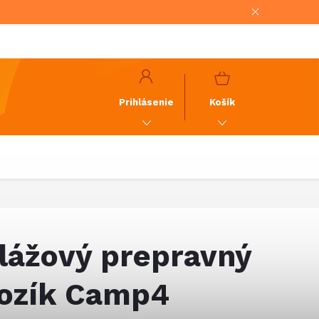
NÁKUPNÝ
KOŠÍK
Prihlásenie
Košík
lážový prepravný
ozík Camp4