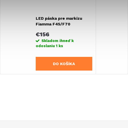
LED páska pre markízu
Fiamma F45/F70
€156
Skladom ihneď k
odoslaniu
1 ks
DO KOŠÍKA
Z