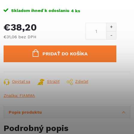
Skladom ihneď k odoslaniu
4 ks
€38,20
€31,06 bez DPH
Jednotková
cena:
PRIDAŤ DO KOŠÍKA
Opýtať sa
Strážiť
Zdieľať
Značka:
FIAMMA
Popis produktu
Podrobný popis