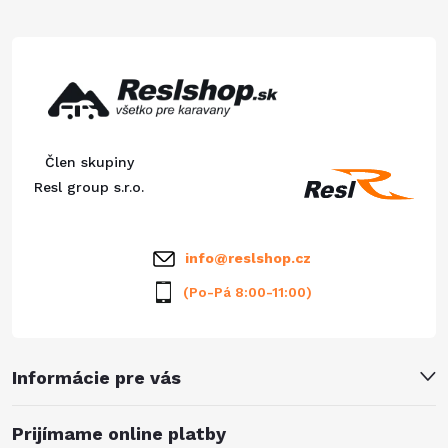
á
p
ä
Člen skupiny
t
Resl group s.r.o.
i
info
@
reslshop.cz
e
(Po-Pá 8:00-11:00)
Informácie pre vás
Prijímame online platby