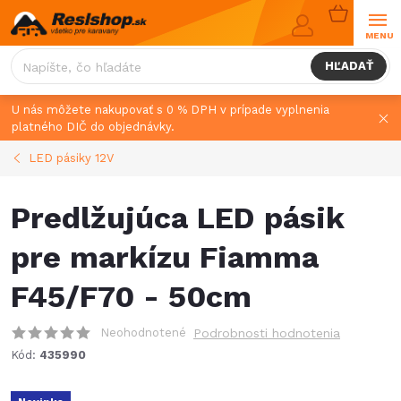
Prejsť
NÁKUPN
na
KOŠÍK
obsah
HĽADAŤ
U nás môžete nakupovať s 0 % DPH v prípade vyplnenia
platného DIČ do objednávky.
LED pásiky 12V
Predlžujúca LED pásik
pre markízu Fiamma
F45/F70 - 50cm
Neohodnotené
Podrobnosti hodnotenia
Kód:
435990