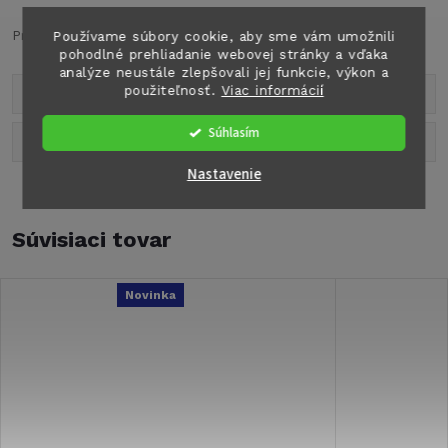
Predlžujúca LED pásik pre markízu Fiamma F45/F70 - 50cm
Používame súbory cookie, aby sme vám umožnili
pohodlné prehliadanie webovej stránky a vďaka
analýze neustále zlepšovali jej funkcie, výkon a
použiteľnosť.
Viac informácií
Parametre produktu
Súhlasím
Diskusia
Nastavenie
Súvisiaci tovar
Novinka