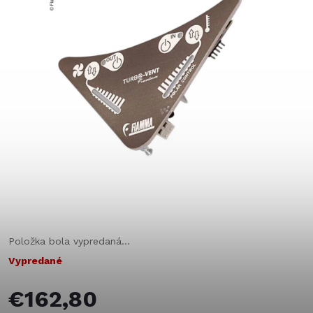
Položka bola vypredaná…
Vypredané
€162,80