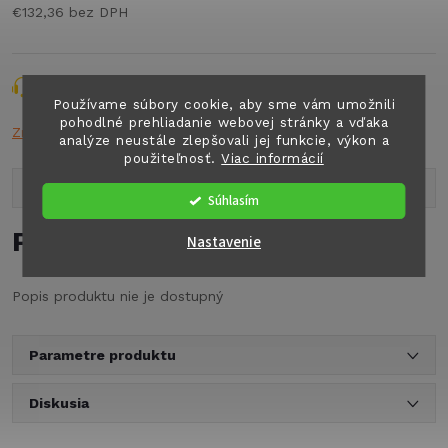
€132,36 bez DPH
Jednotková
cena:
Opýtať sa
Strážiť
Zdieľať
Používame súbory cookie, aby sme vám umožnili
pohodlné prehliadanie webovej stránky a vďaka
Značka:
FIAMM
analýze neustále zlepšovali jej funkcie, výkon a
použiteľnosť.
Viac informácií
Popis produktu
Súhlasím
Podrobný popis
Nastavenie
Popis produktu nie je dostupný
Parametre produktu
Diskusia