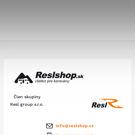
Z
á
p
ä
Člen skupiny
t
Resl group s.r.o.
i
info
@
reslshop.cz