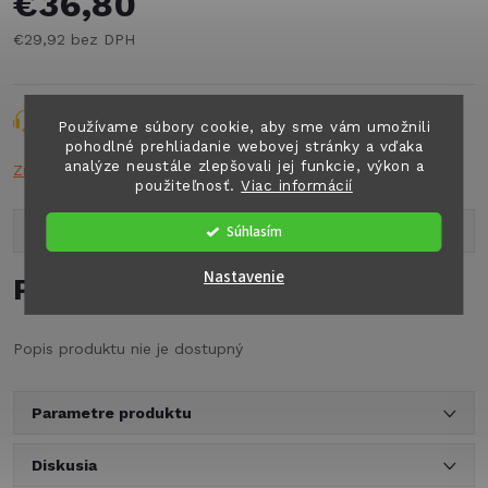
€36,80
€29,92 bez DPH
Jednotková
cena:
Opýtať sa
Strážiť
Zdieľať
Používame súbory cookie, aby sme vám umožnili
pohodlné prehliadanie webovej stránky a vďaka
analýze neustále zlepšovali jej funkcie, výkon a
Značka:
TRUMA
použiteľnosť.
Viac informácií
Súhlasím
Popis produktu
Nastavenie
Podrobný popis
Popis produktu nie je dostupný
Parametre produktu
Diskusia