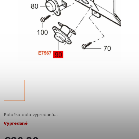
Položka bola vypredaná…
Vypredané