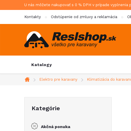
Prejsť
U nás môžete nakupovať s 0 % DPH v prípade vyplnenia 
na
Kontakty
Odstúpenie od zmluvy a reklamácia
O
obsah
Katalogy
Elektro pre karavany
Klimatizácia do karavan
Domov
B
Preskočiť
Kategórie
kategórie
o
Akčná ponuka