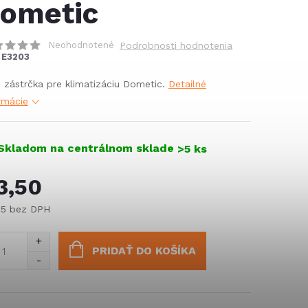
ometic
Neohodnotené
Podrobnosti hodnotenia
E3203
- zástrčka pre klimatizáciu Dometic.
Detailné
rmácie
Skladom na centrálnom sklade
>5 ks
3,50
85 bez DPH
notková
:
PRIDAŤ DO KOŠÍKA