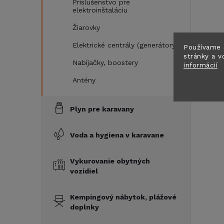
Príslušenstvo pre
elektroinštaláciu
Žiarovky
Elektrické centrály (generátory)
Používame 
stránky a v
Nabíjačky, boostery
informácií
Antény
Plyn pre karavany
Voda a hygiena v karavane
Vykurovanie obytných
vozidiel
Kempingový nábytok, plážové
doplnky