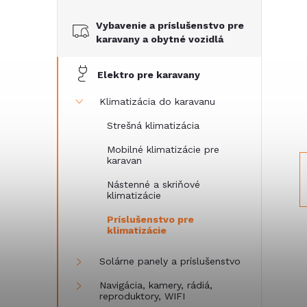
č
Vybavenie a príslušenstvo pre
n
karavany a obytné vozidlá
ý
Elektro pre karavany
p
Klimatizácia do karavanu
Strešná klimatizácia
a
Mobilné klimatizácie pre
karavan
n
Nástenné a skriňové
klimatizácie
e
Príslušenstvo pre
klimatizácie
l
Solárne panely a príslušenstvo
Navigácia, kamery, rádiá,
reproduktory, WIFI