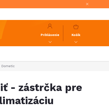
NÁKUPNÝ
KOŠÍK
Prihlásenie
Košík
iu Dometic
iť - zástrčka pre
limatizáciu