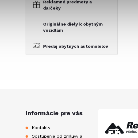
Reklamné predmety a
darčeky
Originálne diely k obytným
vozidlám
Predaj obytných automobilov
Z
á
Informácie pre vás
p
Kontakty
Odstúpenie od zmluvy a