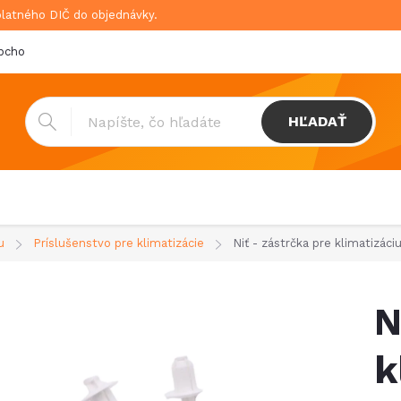
platného DIČ do objednávky.
bchodné podmienky
Doprava & platba
GDPR
HĽADAŤ
u
Príslušenstvo pre klimatizácie
Niť - zástrčka pre klimatizác
N
k