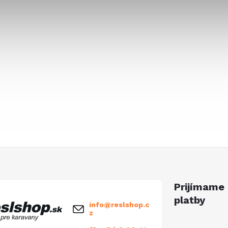
Prijímame 
platby
info
@
reslshop.c
z