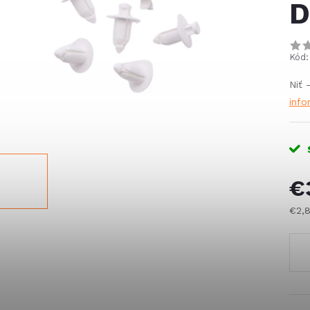
D
Kód:
Niť 
info
€
€2,
Jed
cena