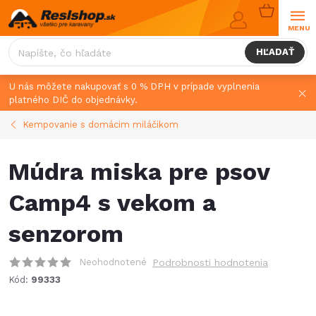
Prejsť
NÁKUPN
na
KOŠÍK
obsah
HĽADAŤ
U nás môžete nakupovať s 0 % DPH v prípade vyplnenia
platného DIČ do objednávky.
Kempovanie s domácim miláčikom
Múdra miska pre psov
Camp4 s vekom a
senzorom
Neohodnotené
Podrobnosti hodnotenia
Kód:
99333