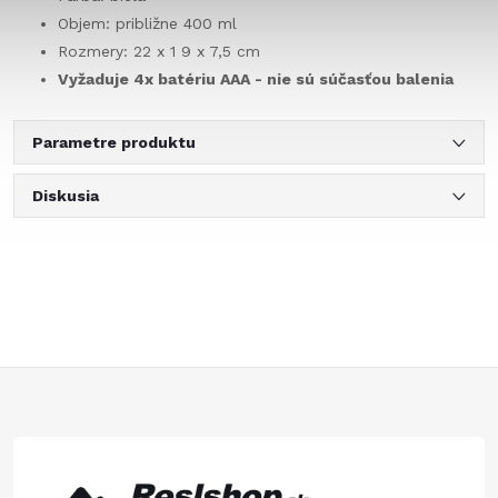
Objem: približne 400 ml
Rozmery: 22 x 1 9 x 7,5 cm
Vyžaduje 4x batériu AAA - nie sú súčasťou balenia
Parametre produktu
Diskusia
Z
á