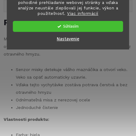
pohodlné prehliadanie webovej stránky a vďaka
Popis produktu
analýze neustále zlepšovali jej funkcie, výkon a
použiteľnosť.
Viac informácií
Podrobný popis
Súhlasím
Nastavenie
Múdra miska pre psov so senzorom pre automatické
otvorenie a uzavretie veka. Potrava tak zostáva čerstvá a bez
otravného hmyzu.
Senzor misky detekuje vášho maznáčika a otvorí veko.
Veko sa opäť automaticky uzavrie.
Vďaka tejto vychytávke zostáva potrava čerstvá a bez
otravného hmyzu
Odnímateľná misa z nerezovej ocele
Jednoduché čistenie
Vlastnosti produktu:
Farba: biela