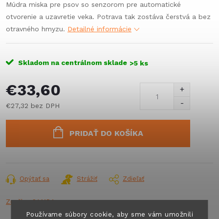
Múdra miska pre psov so senzorom pre automatické
otvorenie a uzavretie veka. Potrava tak zostáva čerstvá a bez
otravného hmyzu.
Detailné informácie
Skladom na centrálnom sklade
>5 ks
€33,60
€27,32 bez DPH
Jednotková
cena:
PRIDAŤ DO KOŠÍKA
Opýtať sa
Strážiť
Zdieľať
Značka:
CAMP4
Používame súbory cookie, aby sme vám umožnili