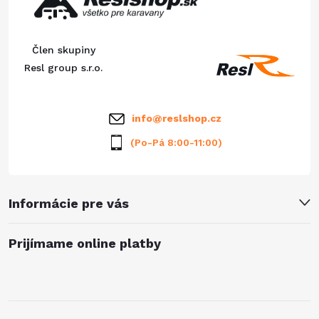
p
ä
Člen skupiny
t
Resl group s.r.o.
i
info
@
reslshop.cz
e
(Po-Pá 8:00-11:00)
Informácie pre vás
Prijímame online platby