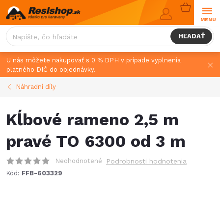
Prejsť
NÁKUPN
na
KOŠÍK
obsah
HĽADAŤ
U nás môžete nakupovať s 0 % DPH v prípade vyplnenia
platného DIČ do objednávky.
Náhradní díly
Kĺbové rameno 2,5 m
pravé TO 6300 od 3 m
Neohodnotené
Podrobnosti hodnotenia
Kód:
FFB-603329