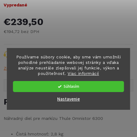
Vypredané
€239,50
€194,72 bez DPH
Jednotková
cena:
Opýtať sa
Strážiť
Zdieľať
Používame súbory cookie, aby sme vám umožnili
pohodlné prehliadanie webovej stránky a vďaka
analýze neustále zlepšovali jej funkcie, výkon a
Značka:
THULE
použiteľnosť.
Viac informácií
Popis produktu
Súhlasím
Nastavenie
Podrobný popis
Náhradný diel pre markízu Thule Omnistor 6300
Čistá hmotnosť: 2,8 kg