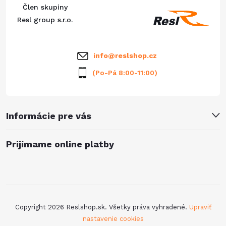
Člen skupiny
t
Resl group s.r.o.
i
info
@
reslshop.cz
e
(Po-Pá 8:00-11:00)
Informácie pre vás
Prijímame online platby
Copyright 2026
Reslshop.sk
. Všetky práva vyhradené.
Upraviť
nastavenie cookies