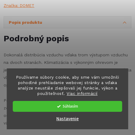
Značka:
DOMET
Popis produktu
Podrobný popis
Dokonalá distribúcia vzduchu vďaka trom výstupom vzduchu
na dvoch stranách. Klimatizácia s výkonným ohrevom je
jednou z najľahších jednotiek v tejto výkonnostnej triede. Nízka
Používame súbory cookie, aby sme vám umožnili
vlastná hmotnosť a inštalácia v úložnom boxe zabezpečujú
pohodlné prehliadanie webovej stránky a vďaka
optimálne rozloženie hmotnosti.
analýze neustále zlepšovali jej funkcie, výkon a
použiteľnosť.
Viac informácií
Použitie strešných okien nie je obmedzené, výška vozidla
Súhlasím
zostáva nezmenená. Vzduch vo vozidle sa čistí, odvlhčuje a
ochladzuje. Súčasťou je multifunkčné diaľkové ovládanie pre
Nastavenie
väčšie pohodlie.