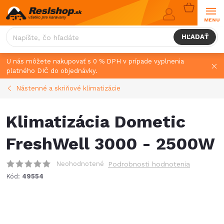
Prejsť
NÁKUPN
na
KOŠÍK
obsah
HĽADAŤ
U nás môžete nakupovať s 0 % DPH v prípade vyplnenia
platného DIČ do objednávky.
Nástenné a skriňové klimatizácie
Klimatizácia Dometic
FreshWell 3000 - 2500W
Neohodnotené
Podrobnosti hodnotenia
Kód:
49554