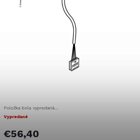
Položka bola vypredaná…
Vypredané
€56,40