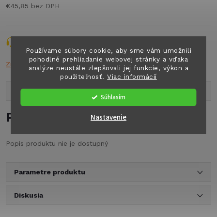
€45,85 bez DPH
Jednotková
cena:
Opýtať sa
Strážiť
Zdieľať
Používame súbory cookie, aby sme vám umožnili
pohodlné prehliadanie webovej stránky a vďaka
Značka:
TRUMA
analýze neustále zlepšovali jej funkcie, výkon a
použiteľnosť.
Viac informácií
Popis produktu
Súhlasím
Podrobný popis
Nastavenie
Popis produktu nie je dostupný
Parametre produktu
Diskusia