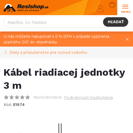
Prejsť
NÁKUPN
na
KOŠÍK
obsah
HĽADAŤ
U nás môžete nakupovať s 0 % DPH v prípade vyplnenia
platného DIČ do objednávky.
Diely a príslušenstvo pre rozvod vzduchu
Kábel riadiacej jednotky
3 m
Neohodnotené
Podrobnosti hodnotenia
Kód:
E1974