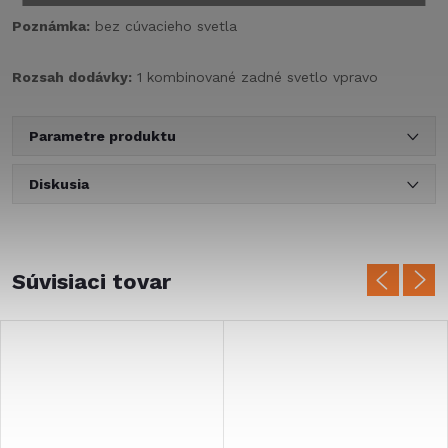
Poznámka:
bez cúvacieho svetla
Rozsah dodávky:
1 kombinované zadné svetlo vpravo
Parametre produktu
Diskusia
Súvisiaci tovar