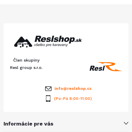
Z
á
p
ä
Člen skupiny
t
Resl group s.r.o.
i
info
@
reslshop.cz
e
(Po-Pá 8:00-11:00)
Informácie pre vás