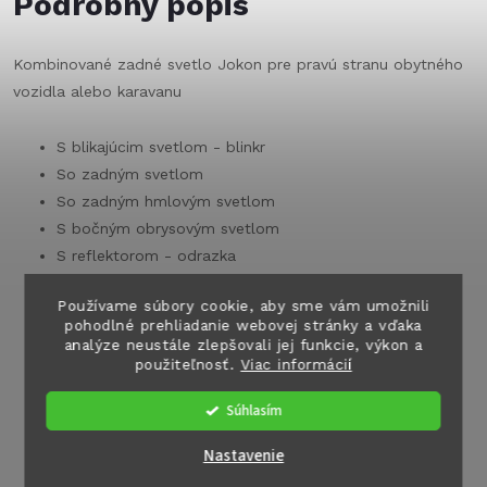
Podrobný popis
Kombinované zadné svetlo Jokon pre pravú stranu obytného
vozidla alebo karavanu
S blikajúcim svetlom - blinkr
So zadným svetlom
So zadným hmlovým svetlom
S bočným obrysovým svetlom
S reflektorom - odrazka
Umiestnenie: Zadné svetlo
Používame súbory cookie, aby sme vám umožnili
Napätie vo: 12 V
pohodlné prehliadanie webovej stránky a vďaka
Šírka: 180 mm
analýze neustále zlepšovali jej funkcie, výkon a
Výška: 300 mm
použiteľnosť.
Viac informácií
Materiálový obal: PMMA / ABS
Súhlasím
Farba: červená / biela
Dodáva s reflektormi a žiarovkami
Nastavenie
Hmotnosť: 630 g