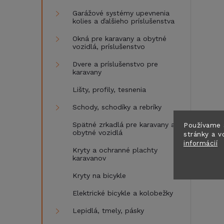
Garážové systémy upevnenia
kolies a ďalšieho príslušenstva
Okná pre karavany a obytné
vozidlá, príslušenstvo
Dvere a príslušenstvo pre
karavany
Lišty, profily, tesnenia
Schody, schodíky a rebríky
Spätné zrkadlá pre karavany a
Používame 
obytné vozidlá
stránky a v
informácií
Kryty a ochranné plachty
karavanov
Kryty na bicykle
Elektrické bicykle a kolobežky
Lepidlá, tmely, pásky