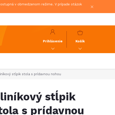
 dostupná v obmedzenom režime. V prípade otázok
NÁKUPNÝ
KOŠÍK
Prihlásenie
Košík
iníkový stĺpik stola s prídavnou nohou
liníkový stĺpik
tola s prídavnou