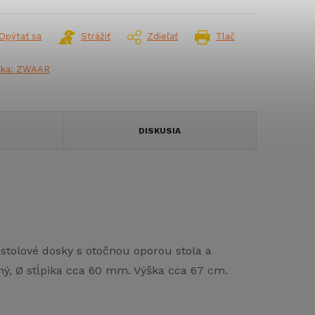
Opýtať sa
Strážiť
Zdieľať
Tlač
čka:
ZWAAR
DISKUSIA
ké stolové dosky s otočnou oporou stola a
ný, Ø stĺpika cca 60 mm. Výška cca 67 cm.