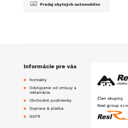
Predaj obytných automobilov
Z
á
Informácie pre vás
p
Kontakty
Odstúpenie od zmluvy a
ä
reklamácia
Člen skupiny
Obchodné podmienky
t
Resl group s.r.o
Doprava & platba
GDPR
i