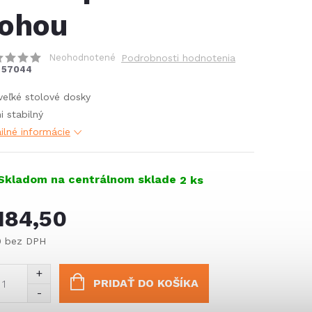
ohou
Neohodnotené
Podrobnosti hodnotenia
57044
veľké stolové dosky
i stabilný
ilné informácie
Skladom na centrálnom sklade
2 ks
184,50
0 bez DPH
notková
:
PRIDAŤ DO KOŠÍKA