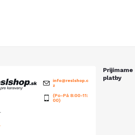
Prijímame 
platby
info
@
reslshop.c
z
(Po-Pá 8:00-11:
00)
.