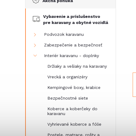
Akčná ponuka
č
Vybavenie a príslušenstvo
n
pre karavany a obytné vozidlá
ý
Podvozok karavanu
Zabezpečenie a bezpečnosť
p
Interiér karavanu - doplnky
a
Držiaky a vešiaky na karavany
Vrecká a organizéry
n
Kempingové boxy, krabice
e
Bezpečnostné siete
Koberce a koberčeky do
l
karavanu
Vyhrievané koberce a fólie
Postele, matrace, rošty a