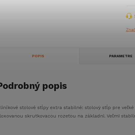
Zna
POPIS
PARAMETRE
Podrobný popis
liníkové stolové stĺpy extra stabilné: stolový stĺp pre veľ
loxovanou skrutkovacou rozetou na základni. Veľmi stabil