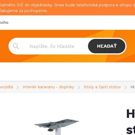
platného DIČ do objednávky. Dnes bude telefonická podpora e-shopu
 Ďakujeme za pochopenie.
bchodné podmienky
Doprava & platba
GDPR
HĽADAŤ
vozidlá
Interiér karavanu - doplnky
Stoly a časti stolov
Hl
H
s