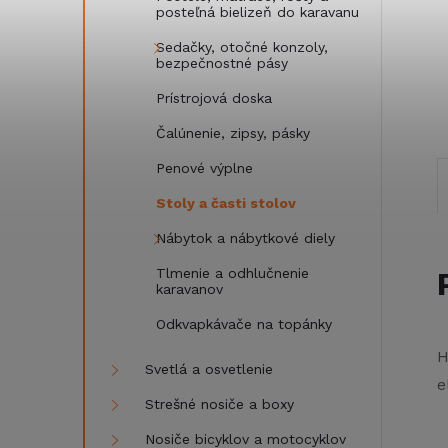
posteľná bielizeň do karavanu
Sedačky, otočné konzoly,
bezpečnostné pásy
Prístrojová doska
Čalúnenie, zipsy, pásky
Penové výplne
Stoly a časti stolov
Nábytok a nábytkové diely
Tlmenie a odhlučnenie
karavanov
Odkvapkávače na topánky
H
Svetlá a osvetlenie
e
Strešné nosiče a boxy
Nosiče bicyklov a motocyklov