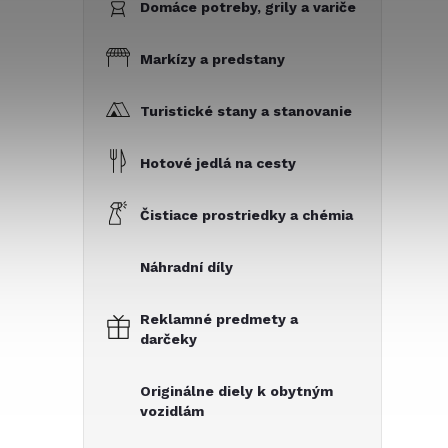
Domáce potreby, grily a variče
Markízy a predstany
Turistické stany a stanovanie
Hotové jedlá na cesty
Čistiace prostriedky a chémia
Náhradní díly
Reklamné predmety a
darčeky
Originálne diely k obytným
vozidlám