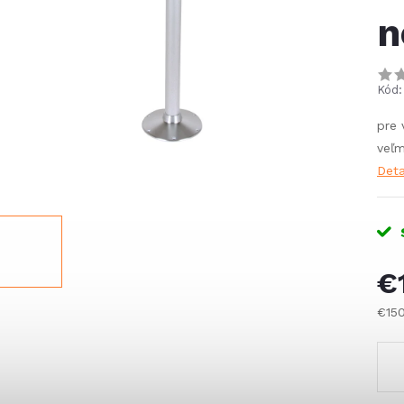
n
Kód:
pre 
veľm
Deta
€
€15
Jed
cena