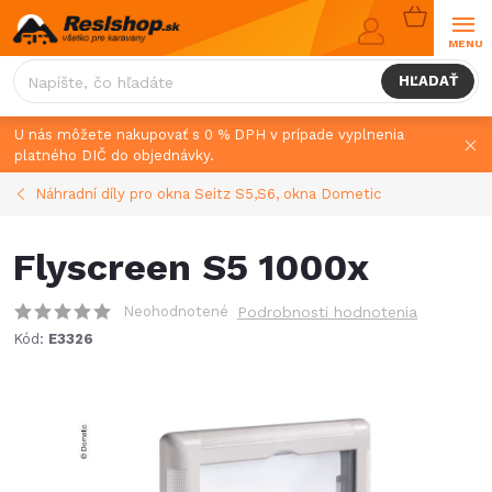
Prejsť
NÁKUPN
na
KOŠÍK
obsah
HĽADAŤ
U nás môžete nakupovať s 0 % DPH v prípade vyplnenia
platného DIČ do objednávky.
Náhradní díly pro okna Seitz S5,S6, okna Dometic
Flyscreen S5 1000x
Neohodnotené
Podrobnosti hodnotenia
Kód:
E3326