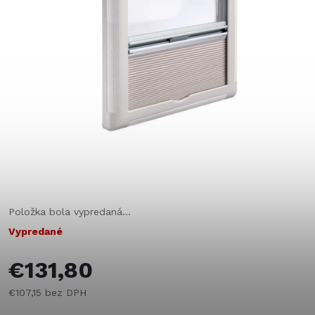
Položka bola vypredaná…
Vypredané
€131,80
€107,15 bez DPH
Jednotková