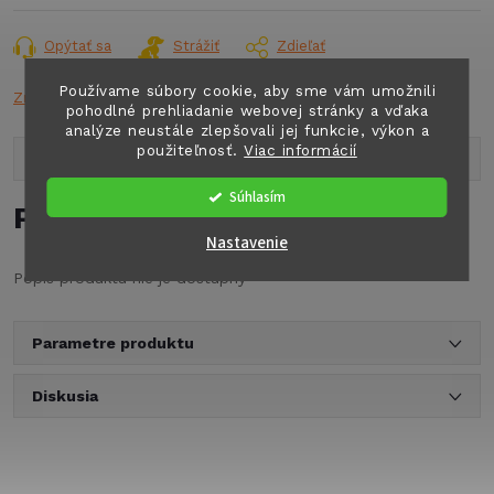
cena:
Opýtať sa
Strážiť
Zdieľať
Používame súbory cookie, aby sme vám umožnili
Značka:
DOMET
pohodlné prehliadanie webovej stránky a vďaka
analýze neustále zlepšovali jej funkcie, výkon a
použiteľnosť.
Viac informácií
Popis produktu
Súhlasím
Podrobný popis
Nastavenie
Popis produktu nie je dostupný
Parametre produktu
Diskusia