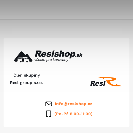
Z
á
p
ä
Člen skupiny
t
Resl group s.r.o.
i
info
@
reslshop.cz
e
(Po-Pá 8:00-11:00)