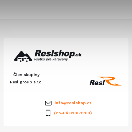
Z
á
p
ä
Člen skupiny
t
Resl group s.r.o.
i
info
@
reslshop.cz
e
(Po-Pá 8:00-11:00)