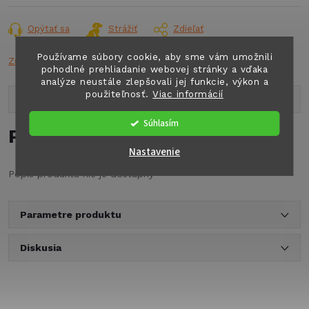
cena:
Opýtať sa
Strážiť
Zdieľať
Používame súbory cookie, aby sme vám umožnili
Značka:
REMIS
pohodlné prehliadanie webovej stránky a vďaka
analýze neustále zlepšovali jej funkcie, výkon a
použiteľnosť.
Viac informácií
Popis produktu
Súhlasím
Podrobný popis
Nastavenie
Popis produktu nie je dostupný
Parametre produktu
Diskusia