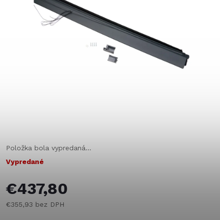
Položka bola vypredaná…
Vypredané
€437,80
€355,93 bez DPH
Jednotková