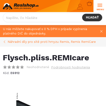
Prejsť
NÁKUPN
na
KOŠÍK
obsah
HĽADAŤ
U nás môžete nakupovať s 0 % DPH v prípade vyplnenia
platného DIČ do objednávky.
Náhradní díly pro sítě proti hmyzu Remis, Remis RemiCare
Flysch.pliss.REMIcare
Neohodnotené
Podrobnosti hodnotenia
Kód:
E6912