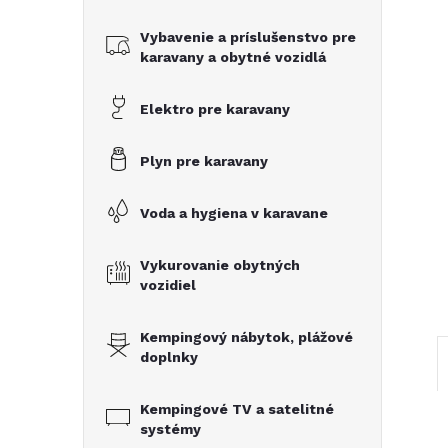
č
Vybavenie a príslušenstvo pre
n
karavany a obytné vozidlá
ý
Elektro pre karavany
p
Plyn pre karavany
a
Voda a hygiena v karavane
n
Vykurovanie obytných
vozidiel
e
Kempingový nábytok, plážové
l
doplnky
Kempingové TV a satelitné
systémy