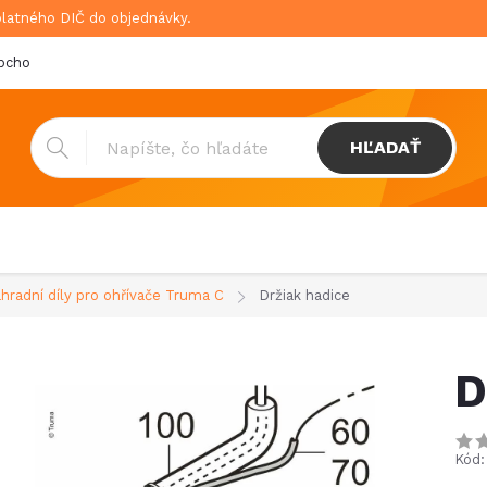
platného DIČ do objednávky.
bchodné podmienky
Doprava & platba
GDPR
HĽADAŤ
hradní díly pro ohřívače Truma C
Držiak hadice
D
Kód: