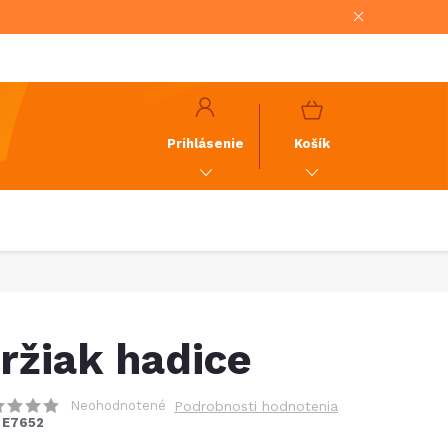
NÁKUPNÝ
KOŠÍK
Prihlásenie
Košík
ržiak hadice
Neohodnotené
Podrobnosti hodnotenia
E7652