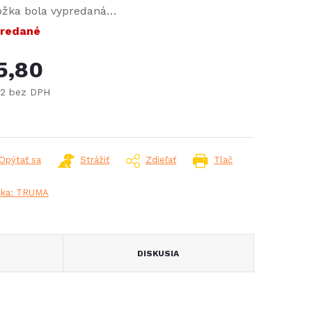
ožka bola vypredaná…
redané
5,80
72 bez DPH
notková
:
Opýtať sa
Strážiť
Zdieľať
Tlač
čka:
TRUMA
DISKUSIA