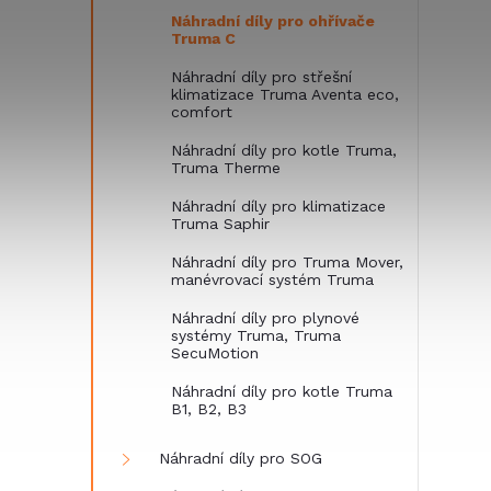
Náhradní díly pro ohřívače
Truma C
Náhradní díly pro střešní
klimatizace Truma Aventa eco,
comfort
Náhradní díly pro kotle Truma,
Truma Therme
Náhradní díly pro klimatizace
Truma Saphir
Náhradní díly pro Truma Mover,
manévrovací systém Truma
Náhradní díly pro plynové
systémy Truma, Truma
SecuMotion
Náhradní díly pro kotle Truma
B1, B2, B3
Náhradní díly pro SOG