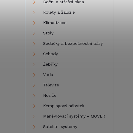
Boční a střešní okna
Rolety a žaluzie
Klimatizace
Stoly
Sedačky a bezpečnostní pásy
Schody
Žebříky
Voda
Televize
Nosiče
Kempingový nábytek
Manévrovací systémy - MOVER
Satelitní systémy