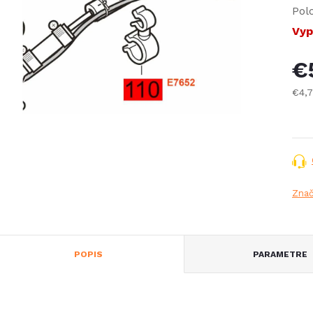
Pol
Vyp
€
€4,
Jed
cena
Zna
POPIS
PARAMETRE