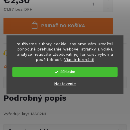
€2,30
€1,87 bez DPH
Jednotková
cena:
PRIDAŤ DO KOŠÍKA
Používame súbory cookie, aby sme vám umožnili
pohodlné prehliadanie webovej stránky a vďaka
Opýtať sa
Strážiť
Zdieľať
analýze neustále zlepšovali jej funkcie, výkon a
použiteľnosť.
Viac informácií
Značka:
CBE
Súhlasím
Popis produktu
Nastavenie
Podrobný popis
Vyžaduje kryt MAC2NL.