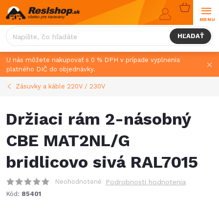
Prejsť
NÁKUPN
na
KOŠÍK
obsah
HĽADAŤ
U nás môžete nakupovať s 0 % DPH v prípade vyplnenia
platného DIČ do objednávky.
Zásuvky a káble 220V / 230V
Držiaci rám 2-násobný
CBE MAT2NL/G
bridlicovo sivá RAL7015
Neohodnotené
Podrobnosti hodnotenia
Kód:
85401