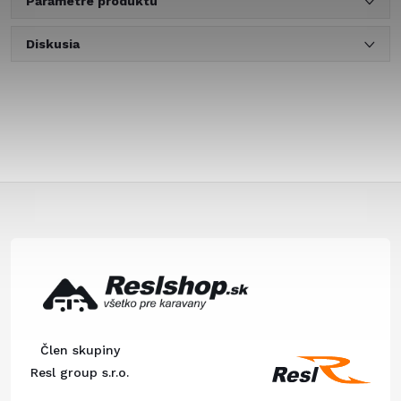
Parametre produktu
Diskusia
Z
á
p
ä
Člen skupiny
t
Resl group s.r.o.