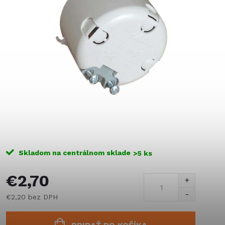
Skladom na centrálnom sklade
>5 ks
€2,70
€2,20 bez DPH
Jednotková
cena: