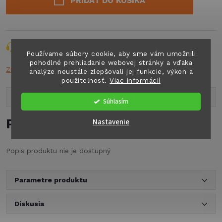
PRIDAŤ DO KOŠÍKA
Opýtať sa
Strážiť
Zdieľať
Používame súbory cookie, aby sme vám umožnili
pohodlné prehliadanie webovej stránky a vďaka
Značka:
CBE
analýze neustále zlepšovali jej funkcie, výkon a
použiteľnosť.
Viac informácií
Popis produktu
Súhlasím
Podrobný popis
Nastavenie
Popis produktu nie je dostupný
Parametre produktu
Diskusia