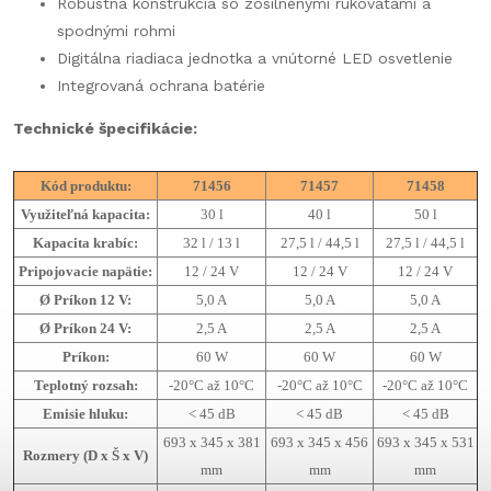
Robustná konštrukcia so zosilnenými rukoväťami a
spodnými rohmi
Digitálna riadiaca jednotka a vnútorné LED osvetlenie
Integrovaná ochrana batérie
Technické špecifikácie:
Kód produktu:
71456
71457
71458
Využiteľná kapacita:
30 l
40 l
50 l
Kapacita krabíc:
32 l / 13 l
27,5 l / 44,5 l
27,5 l / 44,5 l
Pripojovacie napätie:
12 / 24 V
12 / 24 V
12 / 24 V
Ø Príkon 12 V:
5,0 A
5,0 A
5,0 A
Ø Príkon 24 V:
2,5 A
2,5 A
2,5 A
Príkon:
60 W
60 W
60 W
Teplotný rozsah:
-20°C až 10°C
-20°C až 10°C
-20°C až 10°C
Emisie hluku:
< 45 dB
< 45 dB
< 45 dB
693 x 345 x 381
693 x 345 x 456
693 x 345 x 531
Rozmery (D x Š x V)
mm
mm
mm