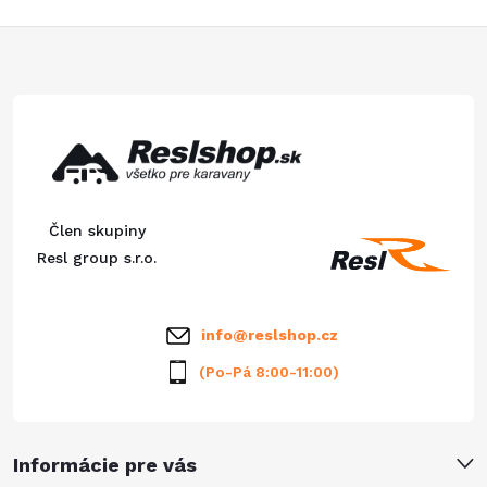
Z
á
p
ä
Člen skupiny
t
Resl group s.r.o.
i
info
@
reslshop.cz
e
(Po-Pá 8:00-11:00)
Informácie pre vás