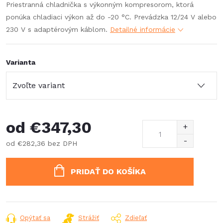
Priestranná chladnička s výkonným kompresorom, ktorá
ponúka chladiaci výkon až do -20 °C. Prevádzka 12/24 V alebo
230 V s adaptérovým káblom.
Detailné informácie
Varianta
od
€347,30
od
€282,36
bez DPH
Jednotková
cena:
PRIDAŤ DO KOŠÍKA
Opýtať sa
Strážiť
Zdieľať