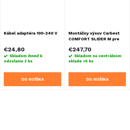
Kábel adaptéra 100-240 V
Montážny výsuv Carbest
COMFORT SLIDER M pre
chladiace boxy
€24,80
€247,70
Skladom ihneď k
Skladom na centrálnom
odoslaniu
2 ks
sklade
>5 ks
DO KOŠÍKA
DO KOŠÍKA