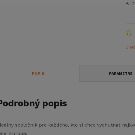
€1 2
Jed
cena
Zna
POPIS
PARAMETRE
Podrobný popis
deálny spoločník pre každého, kto si chce vychutnať najkval
elej Európe.