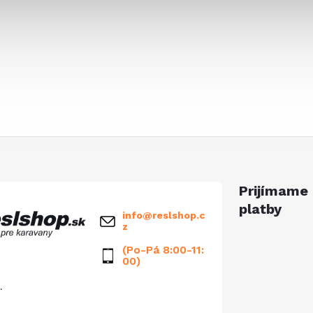
Prijímame 
platby
info
@
reslshop.c
z
(Po-Pá 8:00-11:
00)
.