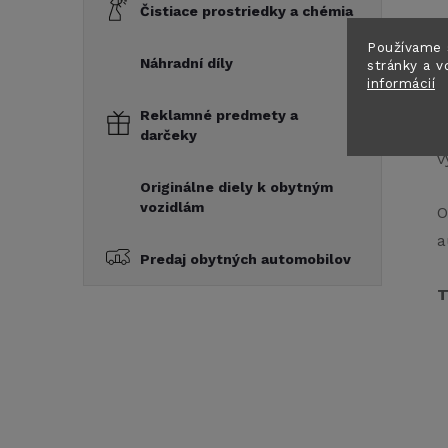
Čistiace prostriedky a chémia
Používame 
Z
Náhradní díly
stránky a v
z
informácií
Reklamné predmety a
Ď
darčeky
v
Originálne diely k obytným
vozidlám
O
a
Predaj obytných automobilov
T