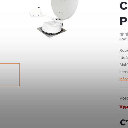
C
P
Kód:
Robu
Ideá
Malé
kara
info
Pol
Vyp
€