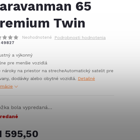
aravanman 65
remium Twin
Neohodnotené
Podrobnosti hodnotenia
49827
stný a výkonný
lne pre menšie vozidlá
 nároky na priestor na streche
Automatický satelit pre
vany, dodávky alebo obytné vozidlá.
Detailné
rmácie
ožka bola vypredaná…
redané
1 595,50