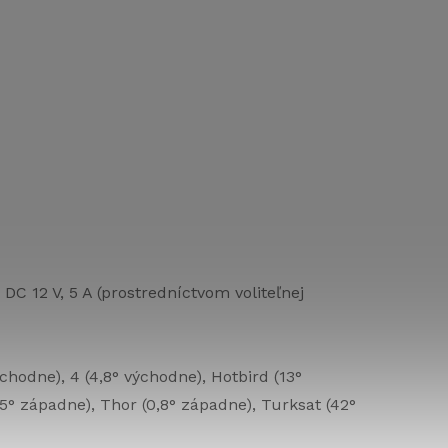
 DC 12 V, 5 A (prostredníctvom voliteľnej
ýchodne), 4 (4,8° východne), Hotbird (13°
5° západne), Thor (0,8° západne), Turksat (42°