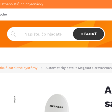
platného DIČ do objednávky.
bchodné podmienky
Doprava & platba
GDPR
HĽADAŤ
ické satelitné systémy
Automatický satelit Megasat Caravanma
A
s