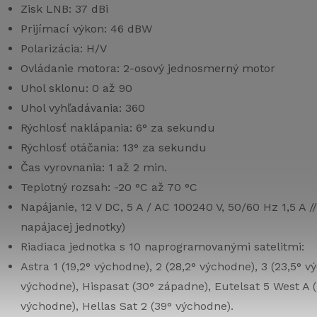
Zisk LNB: 37 dBi
Prijímací výkon: 46 dBW
Polarizácia: H/V
Ovládanie motora: 2-osový jednosmerný motor
Uhol sklonu: 0 až 90
Uhol vyhľadávania: 360
Rýchlosť naklápania: 6° za sekundu
Rýchlosť otáčania: 13° za sekundu
Čas vyrovnania: 1 až 2 min.
Teplotný rozsah: -20 °C až 70 °C
Napájanie, 12 V DC, 5 A / AC 100240 V, 50/60 Hz 1,5 A //
napájacej jednotky)
Riadiaca jednotka s 10 naprogramovanými satelitmi:
Astra 1 (19,2° východne), 2 (28,2° východne), 3 (23,5° v
východne), Hispasat (30° západne), Eutelsat 5 West A (
východne), Hellas Sat 2 (39° východne).