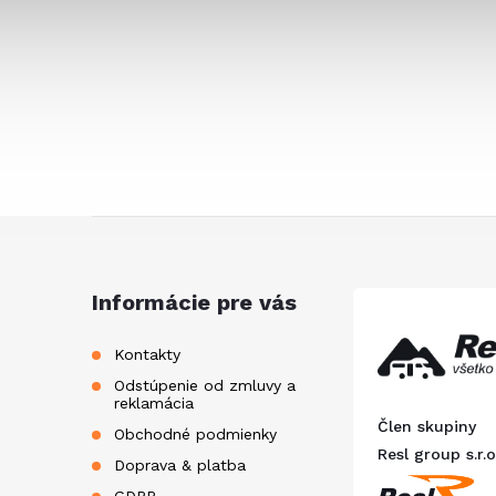
Z
á
Informácie pre vás
p
Kontakty
Odstúpenie od zmluvy a
ä
reklamácia
Člen skupiny
Obchodné podmienky
t
Resl group s.r.o
Doprava & platba