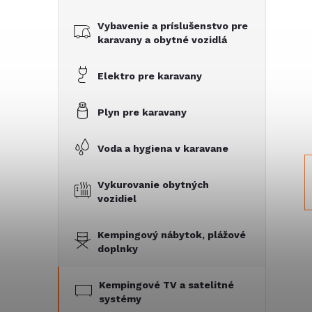
č
Vybavenie a príslušenstvo pre
n
karavany a obytné vozidlá
ý
Elektro pre karavany
p
Plyn pre karavany
a
Voda a hygiena v karavane
n
Vykurovanie obytných
vozidiel
e
Kempingový nábytok, plážové
l
doplnky
Kempingové TV a satelitné
systémy