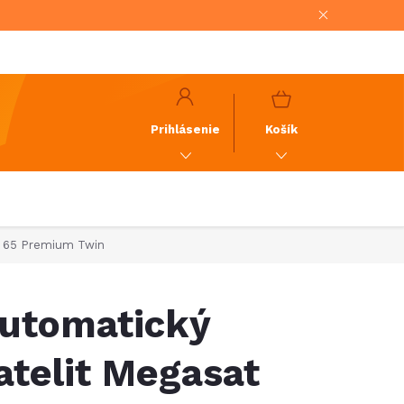
NÁKUPNÝ
KOŠÍK
Prihlásenie
Košík
n 65 Premium Twin
utomatický
atelit Megasat