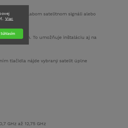
bovej
jmu aj pri slabom satelitnom signáli alebo
sť.
Viac
Súhlasím
utí len 19 cm. To umožňuje inštaláciu aj na
ním tlačidla nájde vybraný satelit úplne
0,7 GHz až 12,75 GHz