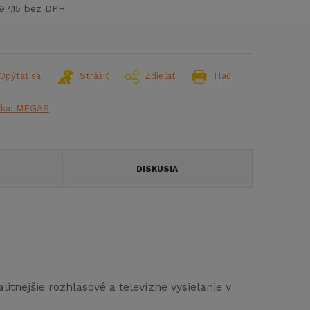
97,15 bez DPH
notková
:
Opýtať sa
Strážiť
Zdieľať
Tlač
čka:
MEGAS
DISKUSIA
itnejšie rozhlasové a televízne vysielanie v