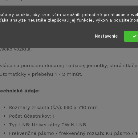
súbory cookie, aby sme vám umožnili pohodlné prehliadanie we
rkadlo s priemerom 65 cm zaručuje ideálne podmienky prí
ďaka analýze neustále zlepšovali jej funkcie, výkon a použiteľno
lom počasí.
Nastavenie
alšou výhodou je nízka montážna výška, ktorá je po zasun
ysoké vozidlá.
vláda sa pomocou dodanej riadiacej jednotky, ktorá stlače
utomaticky v priebehu 1 - 2 minút.
echnické údaje:
Rozmery zrkadla (š/v): 660 x 710 mm
Počet účastníkov: 1
Typ LNB: Univerzálny TWIN LNB
Frekvenčné pásmo / frekvenčný rozsah: Ku pásmo / 1